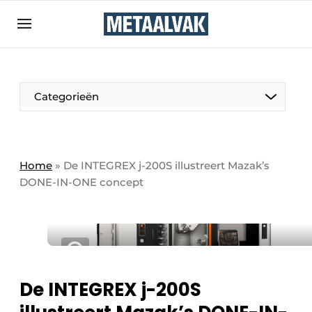
Aanmelden
Algemene voorwaarden
Bedrijven
Aanmelden
Bedankt voor de aanmelding
Categorieën
Contact
Direct contact
Eigen content aanleveren
Home
»
De INTEGREX j-200S illustreert Mazak’s
DONE-IN-ONE concept
Evenement aanmelden
Home
Meest gelezen
Nieuwsbrief
Podcasts
De INTEGREX j-200S
Privacy / Cookie statement