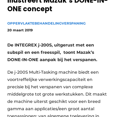
illustreert Mazak’s DONE-IN-
Vacature aanmelden
ONE concept
Vacatures
OPPERVLAKTEBEHANDELING
Video’s
VERSPANING
20 maart 2019
De INTEGREX j-200S, uitgerust met een
subspil en een freesspil, toont Mazak’s
DONE-IN-ONE aanpak bij het verspanen.
De j-200S Multi-Tasking machine biedt een
voortreffelijke verwerkingscapaciteit en
precisie bij het verspanen van complexe
middelgrote tot grote werkstukken. Dit maakt
de machine uiterst geschikt voor een breed
gamma aan applicaties/een groot aantal
toepassingen; van algemene toelevering in