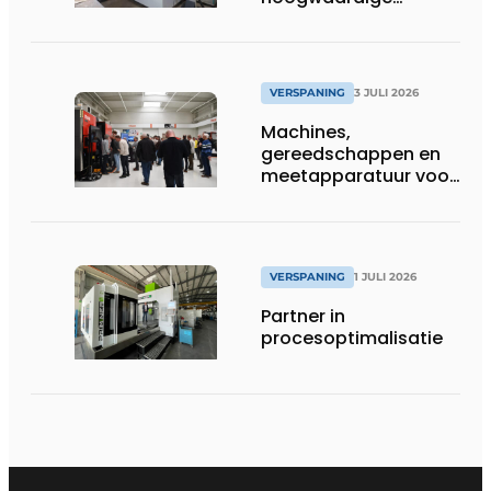
zinkvonktechnologie
VERSPANING
3 JULI 2026
Machines,
gereedschappen en
meetapparatuur voor
productie van
tandwielen
VERSPANING
1 JULI 2026
Partner in
procesoptimalisatie