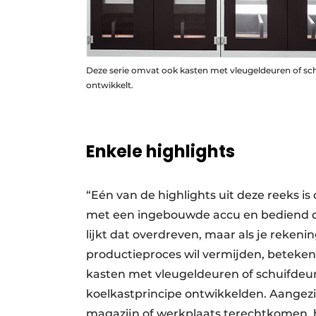
Deze serie omvat ook kasten met vleugeldeuren of sc
ontwikkelt.
Enkele highlights
“Eén van de highlights uit deze reeks i
met een ingebouwde accu en bediend d
lijkt dat overdreven, maar als je reken
productieproces wil vermijden, beteke
kasten met vleugeldeuren of schuifdeur
koelkastprincipe ontwikkelden. Aangez
magazijn of werkplaats terechtkomen, h