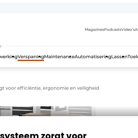
Magazines
Podcasts
Video’s
A
anmelding
e
werking
Verspaning
Maintenance
Automatisering
Lassen
Toel
t voor efficiëntie, ergonomie en veiligheid
 systeem zorgt voor