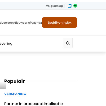
Volg ons op
Bedrijvenindex
dverteren
Nieuwsbrief
Agenda
evering
Populair
VERSPANING
Partner in procesoptimalisatie