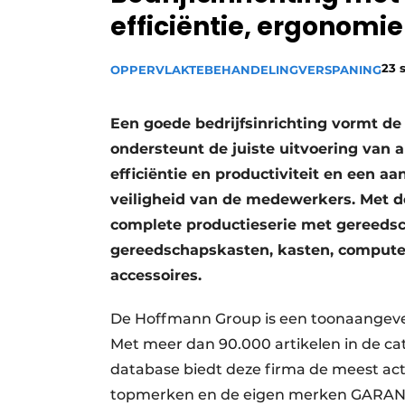
efficiëntie, ergonomie
Vacature aanmelden
Vacatures
23 
OPPERVLAKTEBEHANDELING
VERSPANING
Video’s
Een goede bedrijfsinrichting vormt de
ondersteunt de juiste uitvoering van 
efficiëntie en productiviteit en een a
veiligheid van de medewerkers. Met 
complete productieserie met gereed
gereedschapskasten, kasten, computer
accessoires.
De Hoffmann Group is een toonaangeve
Met meer dan 90.000 artikelen in de ca
database biedt deze firma de meest act
topmerken en de eigen merken GARANT 