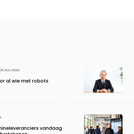
16 JULI 2026
or al wie met robots
6
neleveranciers vandaag