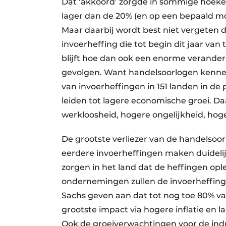
Dat ‘akkoord’ zorgde in sommige hoeken
lager dan de 20% (en op een bepaald m
Maar daarbij wordt best niet vergeten d
invoerheffing die tot begin dit jaar va
blijft hoe dan ook een enorme verander
gevolgen. Want handelsoorlogen kennen 
van invoerheffingen in 151 landen in de
leiden tot lagere economische groei. Da
werkloosheid, hogere ongelijkheid, hoge
De grootste verliezer van de handelsoor
eerdere invoerheffingen maken duideli
zorgen in het land dat de heffingen op
ondernemingen zullen de invoerheffin
Sachs geven aan dat tot nog toe 80% v
grootste impact via hogere inflatie en
Ook de groeiverwachtingen voor de indu