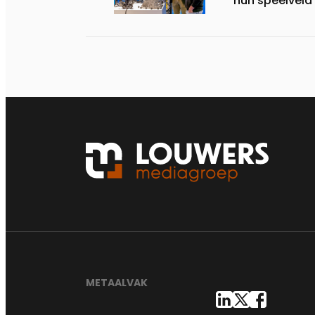
hun speelveld
METAALVAK