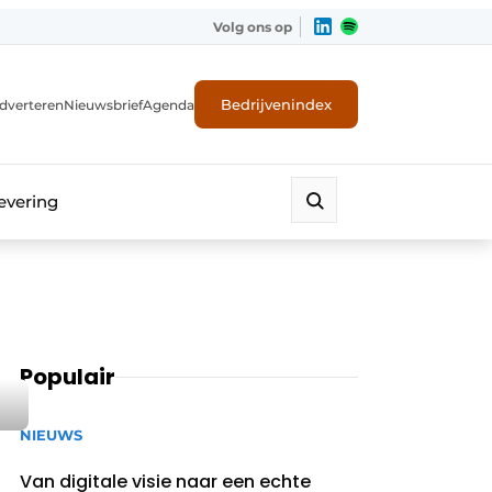
Volg ons op
Bedrijvenindex
dverteren
Nieuwsbrief
Agenda
evering
Populair
NIEUWS
Van digitale visie naar een echte