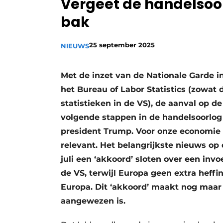
Vergeet de handelsoor
Vacature aanmelden
bak
Vacatures
Video’s
25 september 2025
NIEUWS
Met de inzet van de Nationale Garde i
het Bureau of Labor Statistics (zowat
statistieken in de VS), de aanval op 
volgende stappen in de handelsoorlog
president Trump. Voor onze economie i
relevant. Het belangrijkste nieuws op
juli een ‘akkoord’ sloten over een inv
de VS, terwijl Europa geen extra hef
Europa. Dit ‘akkoord’ maakt nog maar 
aangewezen is.