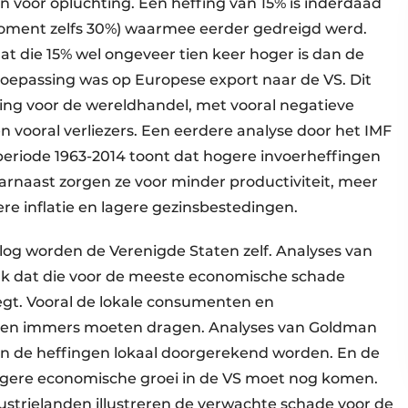
 voor opluchting. Een heffing van 15% is inderdaad
oment zelfs 30%) waarmee eerder gedreigd werd.
at die 15% wel ongeveer tien keer hoger is dan de
n toepassing was op Europese export naar de VS. Dit
ing voor de wereldhandel, met vooral negatieve
vooral verliezers. Een eerdere analyse door het IMF
 periode 1963-2014 toont dat hogere invoerheffingen
arnaast zorgen ze voor minder productiviteit, meer
re inflatie en lagere gezinsbestedingen.
log worden de Verenigde Staten zelf. Analyses van
jk dat die voor de meeste economische schade
legt. Vooral de lokale consumenten en
gen immers moeten dragen. Analyses van Goldman
an de heffingen lokaal doorgerekend worden. En de
 lagere economische groei in de VS moet nog komen.
strielanden illustreren de verwachte schade voor de