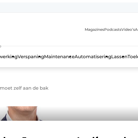
Magazines
Podcasts
Video’s
A
anmelding
e
werking
Verspaning
Maintenance
Automatisering
Lassen
Toel
moet zelf aan de bak