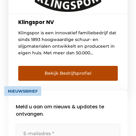
Klingspor NV
Klingspor is een innovatief familiebedrijf dat
sinds 1893 hoogwaardige schuur- en
slijpmaterialen ontwikkelt en produceert in
eigen huis. Met meer dan 50.000
gecertificeerde producten ondersteunen wij
professionals in de bouw-, metaal- en
houtsector met optimale prestaties en
Bekijk Bedrijfsprofiel
veiligheid. In de Benelux leveren wij directe,
persoonlijke ondersteuning en logistieke
NIEUWSBRIEF
betrouwbaarheid vanuit onze firma.Dankzij
onze focus op […]
Meld u aan om nieuws & updates te
ontvangen.