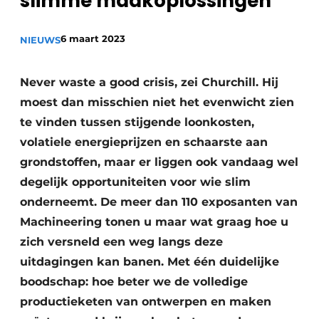
slimme maakoplossingen
Vacature aanmelden
6 maart 2023
Vacatures
NIEUWS
Video’s
Never waste a good crisis, zei Churchill. Hij
moest dan misschien niet het evenwicht zien
te vinden tussen stijgende loonkosten,
volatiele energieprijzen en schaarste aan
grondstoffen, maar er liggen ook vandaag wel
degelijk opportuniteiten voor wie slim
onderneemt. De meer dan 110 exposanten van
Machineering tonen u maar wat graag hoe u
zich versneld een weg langs deze
uitdagingen kan banen. Met één duidelijke
boodschap: hoe beter we de volledige
productieketen van ontwerpen en maken