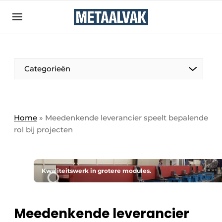
Aanmelden
Algemene voorwaarden
Bedrijven
Aanmelden
Bedankt voor de aanmelding
Categorieën
Contact
Direct contact
Eigen content aanleveren
Home
»
Meedenkende leverancier speelt bepalende
rol bij projecten
Evenement aanmelden
Home
Meest gelezen
Kwaliteitswerk in grotere modules.
Nieuwsbrief
Podcasts
Meedenkende leverancier
Privacy / Cookie statement