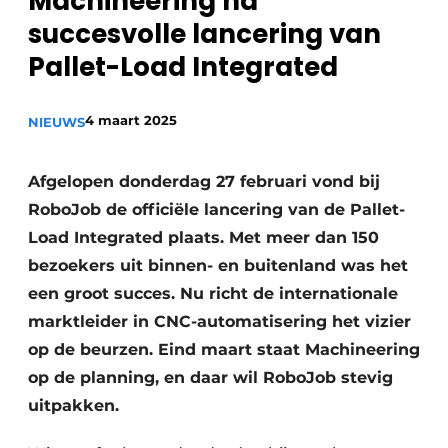
Machineering na
Vacature aanmelden
succesvolle lancering van
Vacatures
Pallet-Load Integrated
Video’s
4 maart 2025
NIEUWS
Afgelopen donderdag 27 februari vond bij
RoboJob de officiële lancering van de Pallet-
Load Integrated plaats. Met meer dan 150
bezoekers uit binnen- en buitenland was het
een groot succes.
Nu richt de internationale
marktleider in CNC-automatisering het vizier
op de beurzen. Eind maart staat Machineering
op de planning, en daar wil RoboJob stevig
uitpakken.