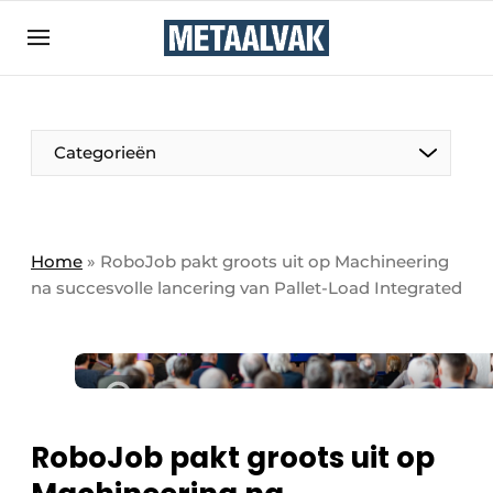
Aanmelden
Algemene voorwaarden
Bedrijven
Aanmelden
Bedankt voor de aanmelding
Categorieën
Contact
Direct contact
Eigen content aanleveren
Home
»
RoboJob pakt groots uit op Machineering
na succesvolle lancering van Pallet-Load Integrated
Evenement aanmelden
Home
Meest gelezen
Nieuwsbrief
Podcasts
RoboJob pakt groots uit op
Privacy / Cookie statement