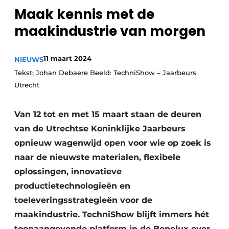
Maak kennis met de
Vacature aanmelden
maakindustrie van morgen
Vacatures
Video’s
11 maart 2024
NIEUWS
Tekst: Johan Debaere Beeld: TechniShow – Jaarbeurs
Utrecht
Van 12 tot en met 15 maart staan de deuren
van de Utrechtse Koninklijke Jaarbeurs
opnieuw wagenwijd open voor wie op zoek is
naar de nieuwste materialen, flexibele
oplossingen, innovatieve
productietechnologieën en
toeleveringsstrategieën voor de
maakindustrie. TechniShow blijft immers hét
toonaangevende platform in de Benelux over