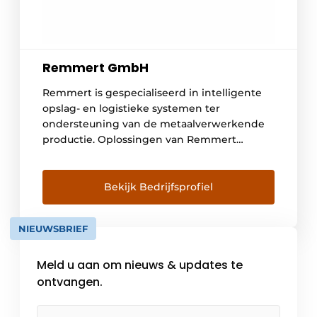
Remmert GmbH
Remmert is gespecialiseerd in intelligente
opslag- en logistieke systemen ter
ondersteuning van de metaalverwerkende
productie. Oplossingen van Remmert
verhogen meetbaar de productiviteit in de
metaalverwerking door de materiaalstroom
zo efficiënt mogelijk te maken. Remmert
Bekijk Bedrijfsprofiel
produceert en ontwikkelt geautomatiseerde
opslagsystemen voor plaatmetaal,
NIEUWSBRIEF
honingraatopslagsystemen,
brugopslagsystemen,
Meld u aan om nieuws & updates te
behandelingssystemen en autonome
transportoplossingen. Een hoge mate van
ontvangen.
automatisering, flexibiliteit en naadloze […]