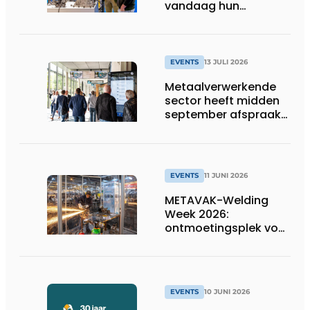
vandaag hun
speelveld hertekenen
EVENTS
13 JULI 2026
Metaalverwerkende
sector heeft midden
september afspraak
in Stuttgart
EVENTS
11 JUNI 2026
METAVAK-Welding
Week 2026:
ontmoetingsplek voor
duurzaamheid,
digitalisering en
verbinding
EVENTS
10 JUNI 2026