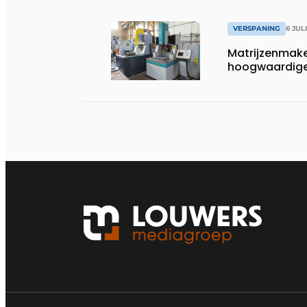
VERSPANING
6 JUL
Matrijzenmake
hoogwaardige