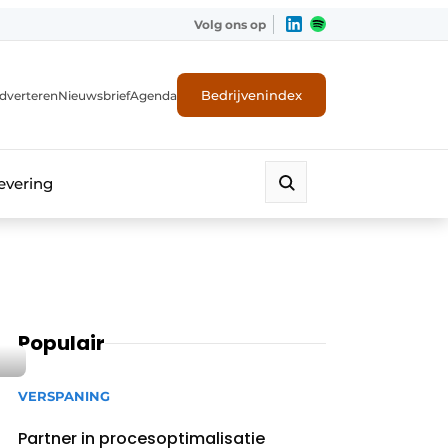
Volg ons op
Bedrijvenindex
dverteren
Nieuwsbrief
Agenda
evering
Populair
VERSPANING
Partner in procesoptimalisatie