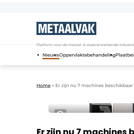
Aanmelden
Algemene voorwaarden
Bedrijven
Aanmelden
Bedankt voor de a
Platform voor de metaal- & staalverwerkende industri
Contact
Nieuws
Oppervlaktebehandeling
Plaatbe
Direct contact
Eigen content aanleveren
Evenement aanmelden
Home
»
Er zijn nu 7 machines beschikbaar
Home
Meest gelezen
Nieuwsbrief
Podcasts
Er zijn nu 7 machines
Privacy / Cookie statement