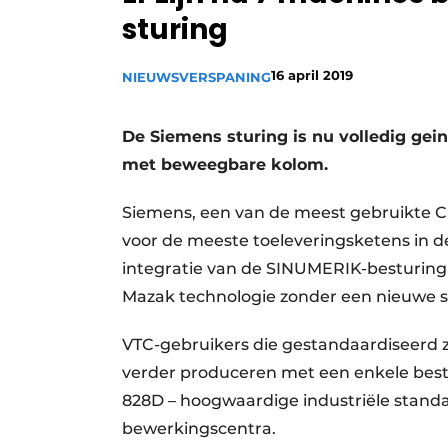
sturing
Vacature aanmelden
Vacatures
16 april 2019
NIEUWS
VERSPANING
Video’s
De Siemens sturing is nu volledig gei
met beweegbare kolom.
Siemens, een van de meest gebruikte CN
voor de meeste toeleveringsketens in de
integratie van de SINUMERIK-besturing
Mazak technologie zonder een nieuwe st
VTC-gebruikers die gestandaardiseerd 
verder produceren met een enkele best
828D – hoogwaardige industriële stand
bewerkingscentra.