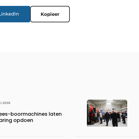
LinkedIn
Kopieer
LI 2026
frees-boormachines laten
aring opdoen