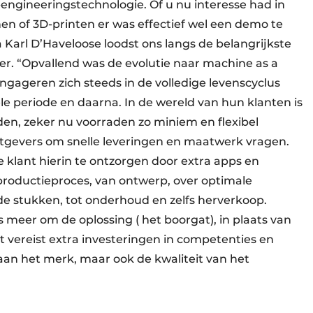
engineeringstechnologie. Of u nu interesse had in
nen of 3D-printen er was effectief wel een demo te
 Karl D’Haveloose loodst ons langs de belangrijkste
er. “Opvallend was de evolutie naar machine as a
gageren zich steeds in de volledige levens­cyclus
e periode en daarna. In de wereld van hun klanten is
den, zeker nu voorraden zo miniem en flexibel
gevers om snelle leveringen en maatwerk vragen.
 klant hierin te ontzorgen door extra apps en
productieproces, van ontwerp, over optimale
e stukken, tot onderhoud en zelfs herverkoop.
s meer om de oplossing ( het boorgat), in plaats van
t vereist extra investeringen in competenties en
 aan het merk, maar ook de kwaliteit van het