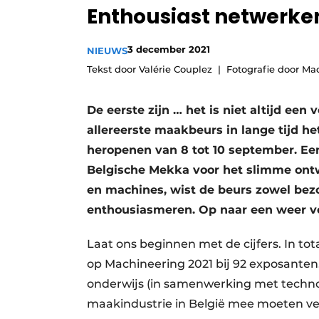
Enthousiast netwerke
Vacature aanmelden
Vacatures
3 december 2021
NIEUWS
Video’s
Tekst door Valérie Couplez
Fotografie door Ma
De eerste zijn … het is niet altijd een
allereerste maakbeurs in lange tijd he
heropenen van 8 tot 10 september. Een
Belgische Mekka voor het slimme on
en machines, wist de beurs zowel bez
enthousiasmeren. Op naar een weer vol
Laat ons beginnen met de cijfers. In tot
op Machineering 2021 bij 92 exposanten.
onderwijs (in samenwerking met technol
maakindustrie in België mee moeten ve