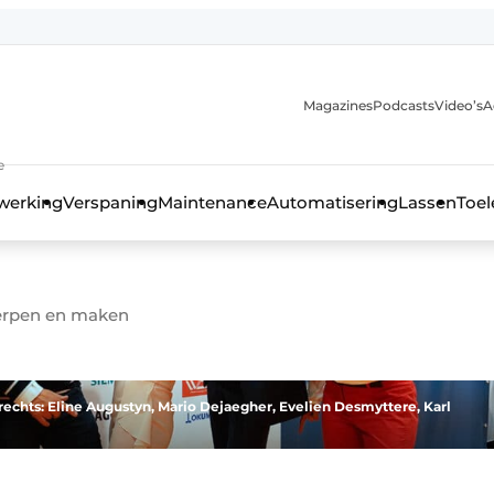
Magazines
Podcasts
Video’s
A
anmelding
e
werking
Verspaning
Maintenance
Automatisering
Lassen
Toel
werpen en maken
rechts: Eline Augustyn, Mario Dejaegher, Evelien Desmyttere, Karl