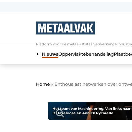
Aanmelden
Algemene voorwaarden
Bedrijven
Aanmelden
Bedankt voor de a
Platform voor de metaal- & staalverwerkende industri
Contact
Nieuws
Oppervlaktebehandeling
Plaatbe
Direct contact
Eigen content aanleveren
Evenement aanmelden
Home
»
Enthousiast netwerken over ­ont
Home
Meest gelezen
Nieuwsbrief
Het team van Machineering. Van links naar 
D’Haveloose en Annick Pycarelle.
Podcasts
Privacy / Cookie statement