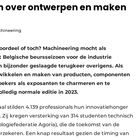
n over ­ontwerpen en maken
chineering
 voordeel of toch? Machineering mocht als
t Belgische beursseizoen voor de industrie
 bijzonder geslaagde terugkeer overigens. Als
twikkelen en maken van producten, componenten
oekers als exposanten te charmeren en te
ledig normale editie in 2023.
aal stilden 4.139 professionals hun innovatiehonger
 Zij kregen versterking van 314 studenten technisch
ogiefederatie Agoria), die de toekomst van de
rzekeren. Een knap resultaat gezien de timing van