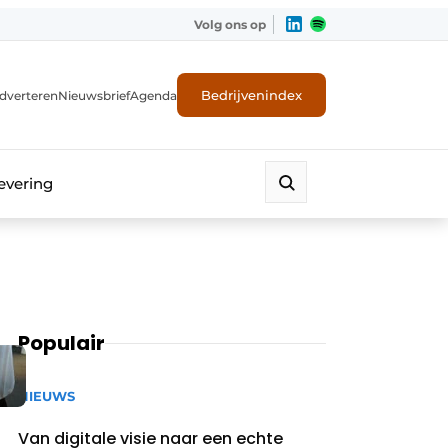
Volg ons op
Bedrijvenindex
dverteren
Nieuwsbrief
Agenda
evering
Populair
NIEUWS
Van digitale visie naar een echte