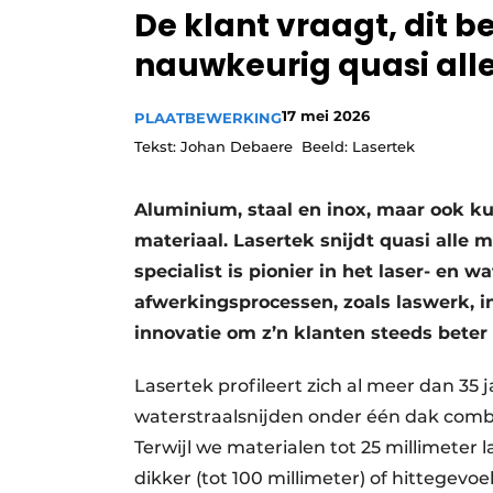
De klant vraagt, dit be
Vacature aanmelden
nauwkeurig quasi all
Vacatures
Video’s
17 mei 2026
PLAATBEWERKING
Tekst: Johan Debaere Beeld: Lasertek
Aluminium, staal en inox, maar ook ku
materiaal. Lasertek snijdt quasi alle
specialist is pionier in het laser- en 
afwerkingsprocessen, zoals laswerk, in
innovatie om z’n klanten steeds beter
Lasertek profileert zich al meer dan 35 
waterstraalsnijden onder één dak combi
Terwijl we materialen tot 25 millimeter 
dikker (tot 100 millimeter) of hittegevoel