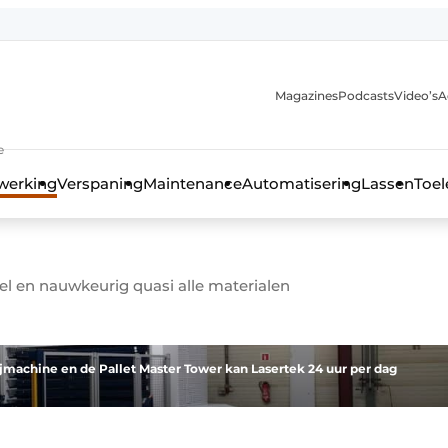
Magazines
Podcasts
Video’s
A
anmelding
e
werking
Verspaning
Maintenance
Automatisering
Lassen
Toel
snel en nauwkeurig quasi alle materialen
jmachine en de Pallet Master Tower kan Lasertek 24 uur per dag