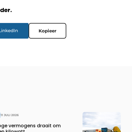
rder.
LinkedIn
Kopieer
11 JULI 2026
hoge vermogens draait om
en kilowatt