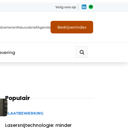
Volg ons op
Bedrijvenindex
dverteren
Nieuwsbrief
Agenda
evering
Populair
PLAATBEWERKING
Lasersnijtechnologie: minder