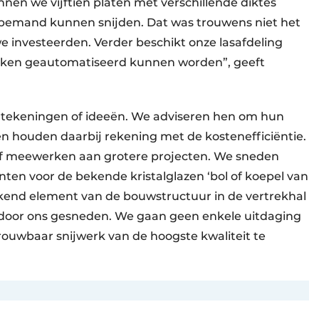
nen we vijftien platen met verschillende diktes
bemand kunnen snijden. Dat was trouwens niet het
e investeerden. Verder beschikt onze lasafdeling
taken geautomatiseerd kunnen worden”, geeft
 tekeningen of ideeën. We adviseren hen om hun
n houden daarbij rekening met de kostenefficiëntie.
f meewerken aan grotere projecten. We sneden
nten voor de bekende kristalglazen ‘bol of koepel van
kend element van de bouwstructuur in de vertrekhal
 door ons gesneden. We gaan geen enkele uitdaging
rouwbaar snijwerk van de hoogste kwaliteit te