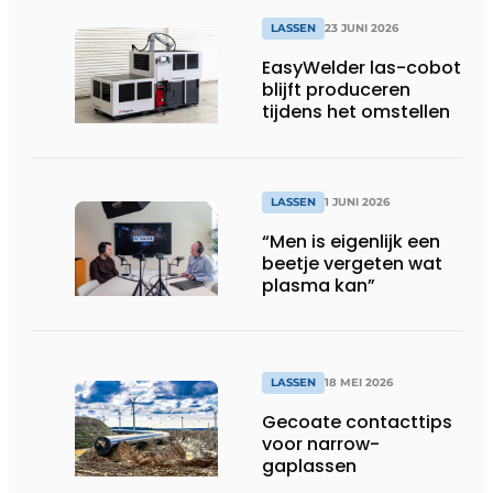
LASSEN
23 JUNI 2026
EasyWelder las-cobot
blijft produceren
tijdens het omstellen
LASSEN
1 JUNI 2026
“Men is eigenlijk een
beetje vergeten wat
plasma kan”
LASSEN
18 MEI 2026
Gecoate contacttips
voor narrow-
gaplassen