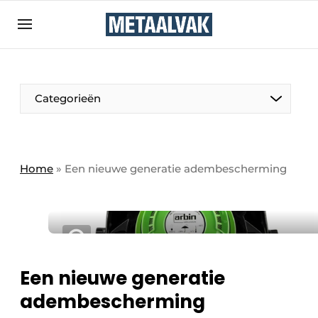
Aanmelden
Algemene voorwaarden
Bedrijven
Aanmelden
Bedankt voor de aanmelding
Categorieën
Contact
Direct contact
Eigen content aanleveren
Home
»
Een nieuwe generatie adembescherming
Evenement aanmelden
Home
Meest gelezen
Nieuwsbrief
Een nieuwe generatie
Podcasts
adembescherming
Privacy / Cookie statement