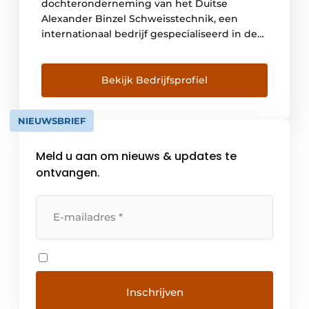
dochteronderneming van het Duitse
Alexander Binzel Schweisstechnik, een
internationaal bedrijf gespecialiseerd in de
productie van MIG/MAG-laspistolen, TIG-
lastoortsen, Plasmalas- en snijtoortsen en
Robotlaspistolen, -toortsen en –periferie. De
Bekijk Bedrijfsprofiel
ABICOR BINZEL groep omvat wereldwijd ca.
1.500 medewerkers in meer dan 45
NIEUWSBRIEF
productiebedrijven en
dochterondernemingen. De Benelux
Meld u aan om nieuws & updates te
vestiging werd opgericht in 1980 en […]
ontvangen.