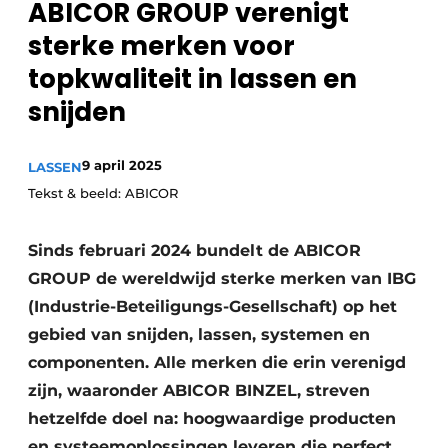
ABICOR GROUP verenigt
Vacature aanmelden
sterke merken voor
Vacatures
topkwaliteit in lassen en
Video’s
snijden
9 april 2025
LASSEN
Tekst & beeld: ABICOR
Sinds februari 2024 bundelt de ABICOR
GROUP de wereldwijd sterke merken van IBG
(Industrie-Beteiligungs-Gesellschaft) op het
gebied van snijden, lassen, systemen en
componenten. Alle merken die erin verenigd
zijn, waaronder ABICOR BINZEL, streven
hetzelfde doel na: hoogwaardige producten
en systeemoplossingen leveren die perfect