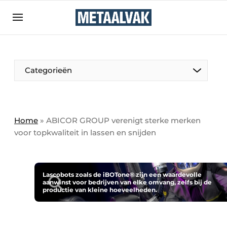
Aanmelden
Algemene voorwaarden
Bedrijven
Aanmelden
Bedankt voor de aanmelding
Categorieën
Contact
Direct contact
Eigen content aanleveren
Home
»
ABICOR GROUP verenigt sterke merken
voor topkwaliteit in lassen en snijden
Evenement aanmelden
Home
Meest gelezen
Lascobots zoals de iBOTone® zijn een waardevolle
aanwinst voor bedrijven van elke omvang, zelfs bij de
Nieuwsbrief
productie van kleine hoeveelheden.
Podcasts
Privacy / Cookie statement