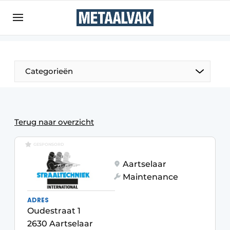
Aanmelden
Algemene voorwaarden
Bedrijven
Aanmelden
Bedankt voor de aanmelding
Categorieën
Contact
Direct contact
Eigen content aanleveren
Terug naar overzicht
Evenement aanmelden
GESPONSORD
Home
Aartselaar
Meest gelezen
Maintenance
Nieuwsbrief
ADRES
Podcasts
Oudestraat 1
2630 Aartselaar
Privacy / Cookie statement