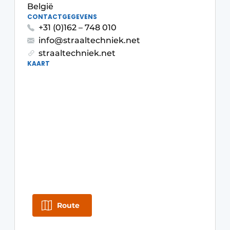
België
Vacature aanmelden
CONTACTGEGEVENS
+31 (0)162 – 748 010
Vacatures
info@straaltechniek.net
Video’s
straaltechniek.net
KAART
Route