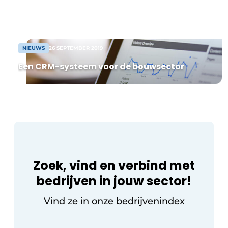
Net daarom kochten Paul Wuyts en zijn
Vacature aanmelden
zonen Toon en Wannes van Elgepa uit
Kasterlee bij DDD Technics een […]
Vacatures
Video’s
NIEUWS
26 SEPTEMBER 2019
Een CRM-systeem voor de bouwsector
Zoek, vind en verbind met
bedrijven in jouw sector!
Vind ze in onze bedrijvenindex