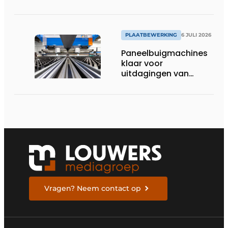
voet aan de grond in
België
PLAATBEWERKING
6 JULI 2026
Paneelbuigmachines
klaar voor
uitdagingen van
vandaag
Vragen? Neem contact op