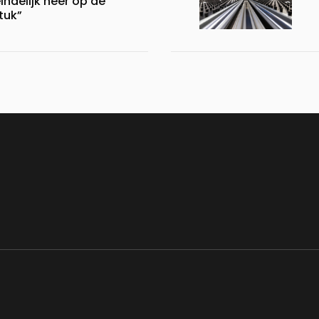
indelijk neer op de
stuk”