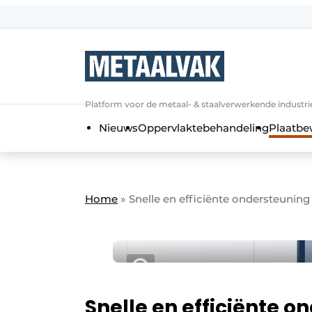
Aanmelden
Algemene voorwaarden
Bedrijven
Aanmelden
Bedankt voor de a
Platform voor de metaal- & staalverwerkende industri
Contact
Nieuws
Oppervlaktebehandeling
Plaatbe
Direct contact
Eigen content aanleveren
Evenement aanmelden
Home
»
Snelle en efficiënte ondersteuning
Home
Meest gelezen
Nieuwsbrief
Podcasts
Snelle en efficiënte o
Privacy / Cookie statement