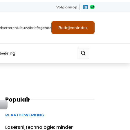
Volg ons op
Bedrijvenindex
dverteren
Nieuwsbrief
Agenda
evering
Populair
PLAATBEWERKING
Lasersnijtechnologie: minder