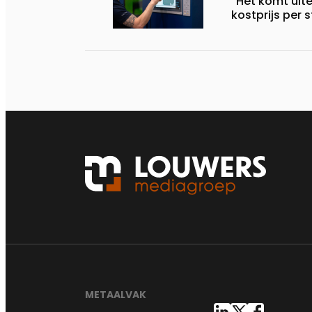
“Het komt uite
kostprijs per 
METAALVAK