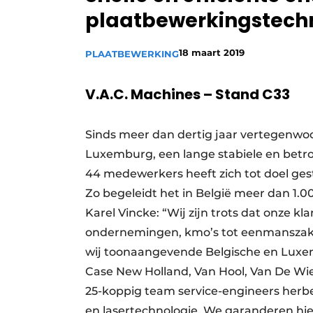
plaatbewerkingstech
Vacature aanmelden
Vacatures
18 maart 2019
PLAATBEWERKING
Video’s
V.A.C. Machines
–
Stand C33
Sinds meer dan dertig jaar vertegenwo
Luxemburg, een lange stabiele en betr
44 medewerkers heeft zich tot doel ge
Zo begeleidt het in België meer dan 1.
Karel Vincke: “Wij zijn trots dat onze k
ondernemingen, kmo’s tot eenmanszaken
wij toonaangevende Belgische en Luxe
Case New Holland, Van Hool, Van De Wie
25-koppig team service-engineers herb
en lasertechnologie. We garanderen hie