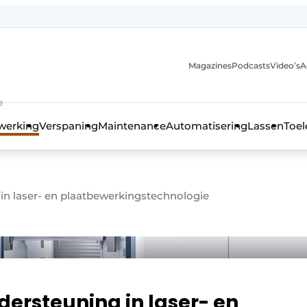
Magazines
Podcasts
Video’s
A
anmelding
e
werking
Verspaning
Maintenance
Automatisering
Lassen
Toel
 in laser- en plaatbewerkingstechnologie
ndersteuning in laser- en