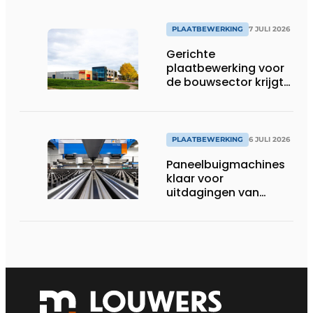
PLAATBEWERKING
7 JULI 2026
Gerichte
plaatbewerking voor
de bouwsector krijgt
voet aan de grond in
België
PLAATBEWERKING
6 JULI 2026
Paneelbuigmachines
klaar voor
uitdagingen van
vandaag