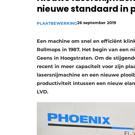
nieuwe standaard in p
Vacature aanmelden
Vacatures
26 september 2019
PLAATBEWERKING
Video’s
Een machine om snel en efficiënt klink
Rollmops in 1987. Het begin van een n
Geens in Hoogstraten. Om de stijgende
recent in meer capaciteit voor zijn p
lasersnijmachine en een nieuwe plooi
productiviteit intussen een nieuw el
LVD.