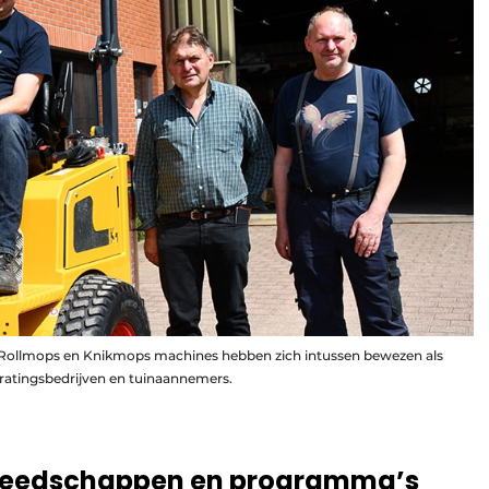
De Rollmops en Knikmops machines hebben zich intussen bewezen als
atingsbedrijven en tuinaannemers.
ereedschappen en
programma’s