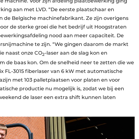
ke machine. Voor zijn afdeling plaatbewerking ging
king aan met LVD. “De eerste plaatschaar en
n de Belgische machinefabrikant. Ze zijn overigens
Door de sterke groei die het bedrijf uit Hoogstraten
tbewerkingsafdeling nood aan meer capaciteit. De
sersnijmachine te zijn. “We gingen daarom de markt
ie naast onze CO
-laser aan de slag kon en
2
mm de baas kon. Om de snelheid neer te zetten die we
x FL-3015 fiberlaser van 6 kW met automatische
zijn met 103 palletplaatsen voor platen en voor
sche productie nu mogelijk is, zodat we bij een
 weekend de laser een extra shift kunnen laten