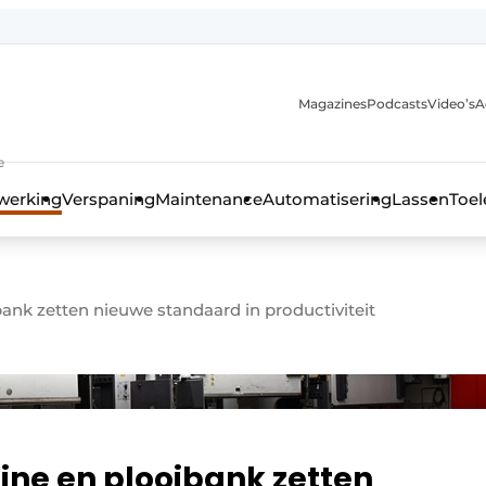
Magazines
Podcasts
Video’s
A
anmelding
e
werking
Verspaning
Maintenance
Automatisering
Lassen
Toel
ank zetten nieuwe standaard in productiviteit
ine en plooibank zetten