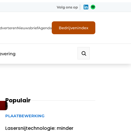
Volg ons op
Bedrijvenindex
dverteren
Nieuwsbrief
Agenda
evering
Populair
PLAATBEWERKING
Lasersnijtechnologie: minder