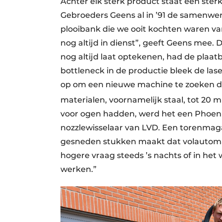
Achter elk sterk product staat een ster
Gebroeders Geens al in ’91 de samenwer
plooibank die we ooit kochten waren va
nog altijd in dienst”, geeft Geens mee. 
nog altijd laat optekenen, had de plaa
bottleneck in de productie bleek de la
op om een nieuwe machine te zoeken d
materialen, voornamelijk staal, tot 20 
voor ogen hadden, werd het een Phoeni
nozzlewisselaar van LVD. Een torenmaga
gesneden stukken maakt dat volautomati
hogere vraag steeds ’s nachts of in het
werken.”