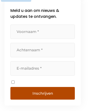
beweging Als onafhankelijk
Meld u aan om nieuws &
familiebedrijf – intussen geleid
updates te ontvangen.
[…]