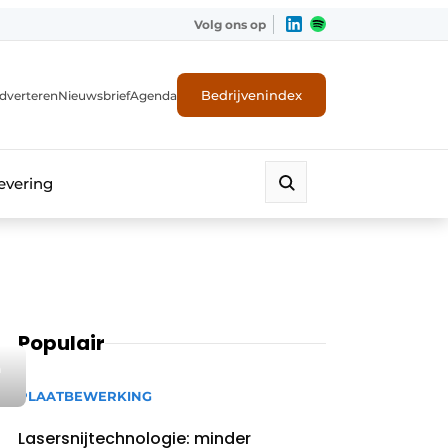
Volg ons op
Bedrijvenindex
dverteren
Nieuwsbrief
Agenda
evering
Populair
n
PLAATBEWERKING
Lasersnijtechnologie: minder