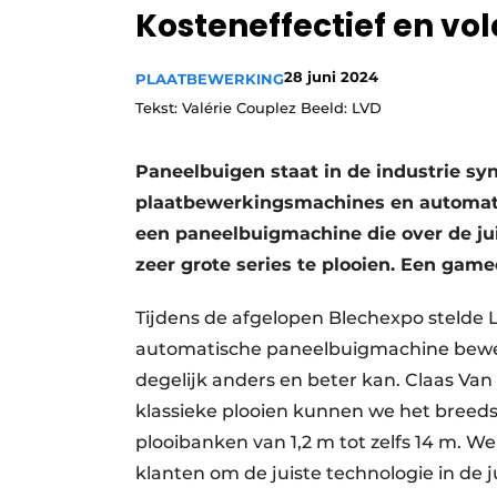
Kosteneffectief en v
Vacature aanmelden
Vacatures
28 juni 2024
PLAATBEWERKING
Video’s
Tekst: Valérie Couplez Beeld: LVD
Paneelbuigen staat in de industrie sy
plaatbewerkingsmachines en automati
een paneelbuigmachine die over de jui
zeer grote series te plooien. Een gam
Tijdens de afgelopen Blechexpo stelde L
automatische paneelbuigmachine bewee
degelijk anders en beter kan. Claas Va
klassieke plooien kunnen we het breed
plooibanken van 1,2 m tot zelfs 14 m. W
klanten om de juiste technologie in de 