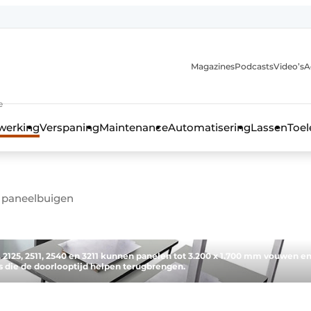
Magazines
Podcasts
Video’s
A
anmelding
e
werking
Verspaning
Maintenance
Automatisering
Lassen
Toel
h paneelbuigen
1, 2125, 2511, 2540 en 3211 kunnen panelen tot 3.200 x 1.700 mm vouwen e
s die de doorlooptijd helpen terugbrengen.