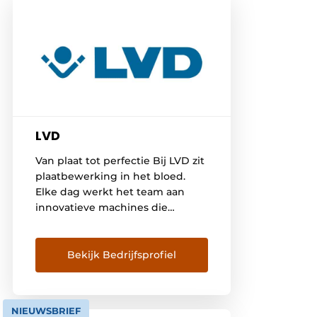
LVD
Van plaat tot perfectie Bij LVD zit
plaatbewerking in het bloed.
Elke dag werkt het team aan
innovatieve machines die
metalen platen plooien, snijden
of ponsen. Van krachtige
afkantpersen tot slimme
Bekijk Bedrijfsprofiel
software: alles draait bij LVD om
een vlotte, nauwkeurige
productieflow. Machines die het
NIEUWSBRIEF
verschil maken: Altijd in