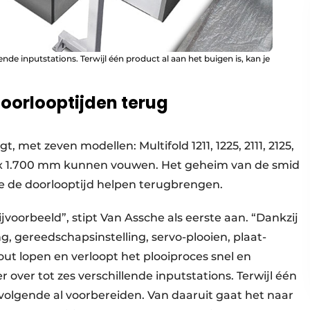
nde inputstations. Terwijl één product al aan het buigen is, kan je
oorlooptijden terug
 met zeven modellen: Multifold 1211, 1225, 2111, 2125,
200 x 1.700 mm kunnen vouwen. Het geheim van de smid
ie de doorlooptijd helpen ­terugbrengen.
voorbeeld”, stipt Van Assche als eerste aan. “Dankzij
g, gereedschapsinstelling, servo-plooien, plaat­
fout lopen en verloopt het plooiproces snel en
over tot zes verschillende inputstations. Terwijl één
t volgende al voorbereiden. Van daaruit gaat het naar