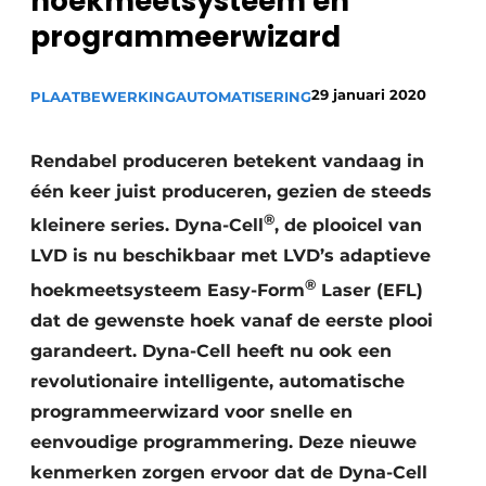
hoekmeetsysteem en
Vacature aanmelden
programmeerwizard
Vacatures
29 januari 2020
PLAATBEWERKING
Video’s
AUTOMATISERING
Rendabel produceren betekent vandaag in
één keer juist produceren, gezien de steeds
®
kleinere series. Dyna-Cell
, de plooicel van
LVD is nu beschikbaar met LVD’s adaptieve
®
hoekmeetsysteem Easy-Form
Laser (EFL)
dat de gewenste hoek vanaf de eerste plooi
garandeert. Dyna-Cell heeft nu ook een
revolutionaire intelligente, automatische
programmeerwizard voor snelle en
eenvoudige programmering. Deze nieuwe
kenmerken zorgen ervoor dat de Dyna-Cell