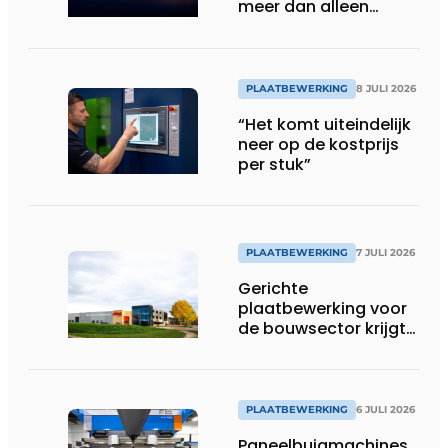
meer dan alleen
kilowatt
PLAATBEWERKING
8 JULI 2026
“Het komt uiteindelijk
neer op de kostprijs
per stuk”
PLAATBEWERKING
7 JULI 2026
Gerichte
plaatbewerking voor
de bouwsector krijgt
voet aan de grond in
België
PLAATBEWERKING
6 JULI 2026
Paneelbuigmachines