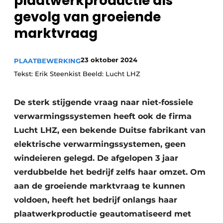
plaatwerkproductie als
Vacature aanmelden
gevolg van groeiende
Vacatures
marktvraag
Video’s
23 oktober 2024
PLAATBEWERKING
Tekst: Erik Steenkist Beeld: Lucht LHZ
De sterk stijgende vraag naar niet-fossiele
verwarmingssystemen heeft ook de firma
Lucht LHZ, een bekende Duitse fabrikant van
elektrische verwarmingssystemen, geen
windeieren gelegd. De afgelopen 3 jaar
verdubbelde het bedrijf zelfs haar omzet. Om
aan de groeiende marktvraag te kunnen
voldoen, heeft het bedrijf onlangs haar
plaatwerkproductie geautomatiseerd met