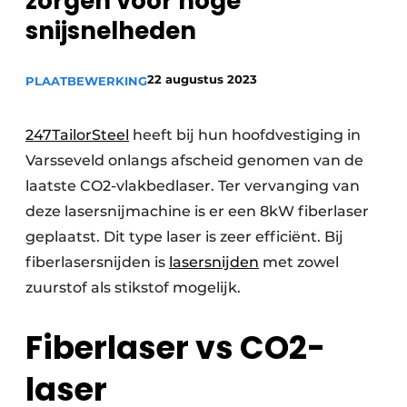
zorgen voor hoge
Vacature aanmelden
snijsnelheden
Vacatures
22 augustus 2023
PLAATBEWERKING
Video’s
247TailorSteel
heeft bij hun hoofdvestiging in
Varsseveld onlangs afscheid genomen van de
laatste CO2-vlakbedlaser. Ter vervanging van
deze lasersnijmachine is er een 8kW fiberlaser
geplaatst. Dit type laser is zeer efficiënt. Bij
fiberlasersnijden is
lasersnijden
met zowel
zuurstof als stikstof mogelijk.
Fiberlaser vs CO2-
laser