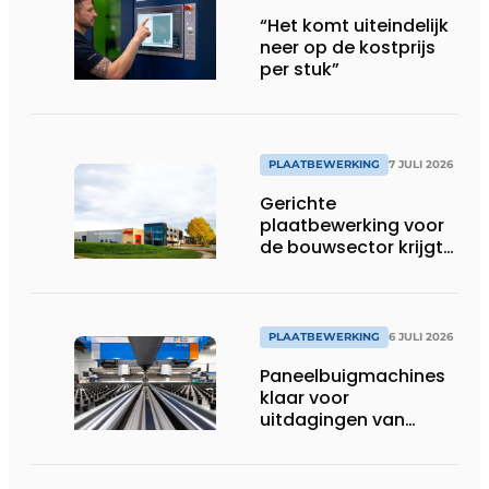
“Het komt uiteindelijk
neer op de kostprijs
per stuk”
PLAATBEWERKING
7 JULI 2026
Gerichte
plaatbewerking voor
de bouwsector krijgt
voet aan de grond in
België
PLAATBEWERKING
6 JULI 2026
Paneelbuigmachines
klaar voor
uitdagingen van
vandaag