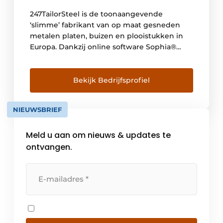
247TailorSteel is de toonaangevende
‘slimme’ fabrikant van op maat gesneden
metalen platen, buizen en plooistukken in
Europa. Dankzij online software Sophia®
portaal kunnen klanten kunnen 24 uur per
dag, 7 dagen per week online bestellingen
plaatsen, in één minuut een offerte
Bekijk Bedrijfsprofiel
ontvangen en hun producten binnen 48 uur
geleverd krijgen. Het bedrijf is in 2007
NIEUWSBRIEF
opgericht en heeft haar hoofdkantoor in […]
Meld u aan om nieuws & updates te
ontvangen.