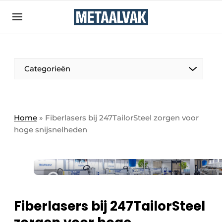
Aanmelden
Algemene voorwaarden
Bedrijven
Aanmelden
Bedankt voor de aanmelding
Categorieën
Contact
Direct contact
Eigen content aanleveren
Home
»
Fiberlasers bij 247TailorSteel zorgen voor
hoge snijsnelheden
Evenement aanmelden
Home
Meest gelezen
Nieuwsbrief
Podcasts
Fiberlasers bij 247TailorSteel
Privacy / Cookie statement