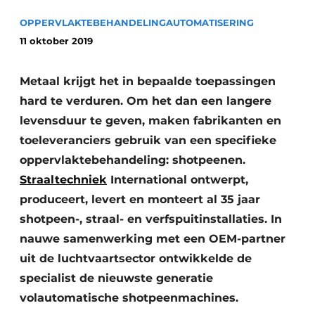
Vacature aanmelden
OPPERVLAKTEBEHANDELING
AUTOMATISERING
Vacatures
11 oktober 2019
Video’s
Metaal krijgt het in bepaalde toepassingen
hard te verduren. Om het dan een langere
levensduur te geven, maken fabrikanten en
toeleveranciers gebruik van een specifieke
oppervlaktebehandeling: shotpeenen.
Straaltechniek
International ontwerpt,
produceert, levert en monteert al 35 jaar
shotpeen-, straal- en verfspuitinstallaties. In
nauwe samenwerking met een OEM-partner
uit de luchtvaartsector ontwikkelde de
specialist de nieuwste generatie
volautomatische shotpeenmachines.