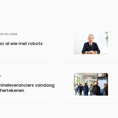
16 JULI 2026
or al wie met robots
6
neleveranciers vandaag
 hertekenen