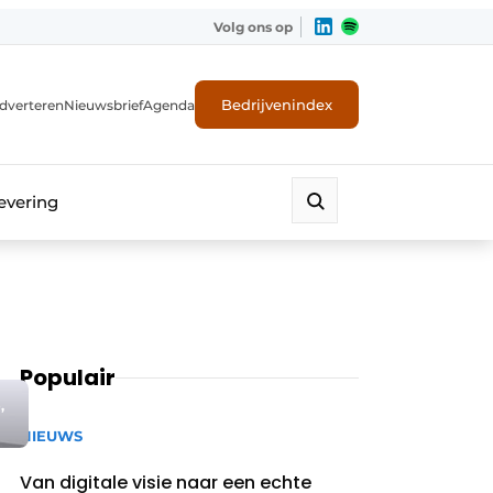
Volg ons op
Bedrijvenindex
dverteren
Nieuwsbrief
Agenda
evering
Populair
,
NIEUWS
Van digitale visie naar een echte