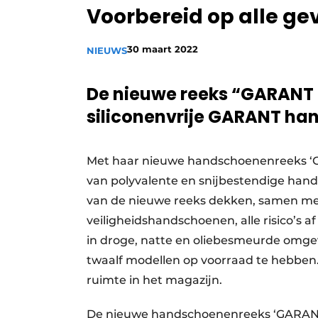
Voorbereid op alle g
Vacature aanmelden
Vacatures
30 maart 2022
NIEUWS
Video’s
De nieuwe reeks “GARANT
siliconenvrije GARANT han
Met haar nieuwe handschoenenreeks ‘
van polyvalente en snijbestendige han
van de nieuwe reeks dekken, samen me
veiligheidshandschoenen, alle risico’s
in droge, natte en oliebesmeurde omge
twaalf modellen op voorraad te hebben
ruimte in het magazijn.
De nieuwe handschoenenreeks ‘GARANT 