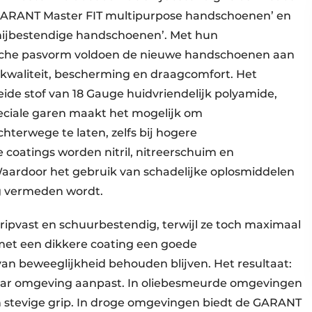
 ‘GARANT Master FIT multipurpose handschoenen’ en
ijbestendige handschoenen’. Met hun
che pasvorm voldoen de nieuwe handschoenen aan
 kwaliteit, bescherming en draagcomfort. Het
reide stof van 18 Gauge huidvriendelijk polyamide,
speciale garen maakt het mogelijk om
chterwege te laten, zelfs bij hogere
 coatings worden nitril, nitreerschuim en
Waardoor het gebruik van schadelijke oplosmiddelen
g vermeden wordt.
pvast en schuurbestendig, terwijl ze toch maximaal
s met een dikkere coating een goede
n beweeglijkheid behouden blijven. Het resultaat:
haar omgeving aanpast. In oliebesmeurde omgevingen
n stevige grip. In droge omgevingen biedt de GARANT