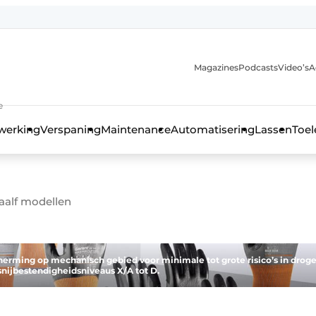
Magazines
Podcasts
Video’s
A
anmelding
e
werking
Verspaning
Maintenance
Automatisering
Lassen
Toel
aalf modellen
rming op mechanisch gebied voor minimale tot grote risico’s in droge
ijbestendigheidsniveaus X/A tot D.