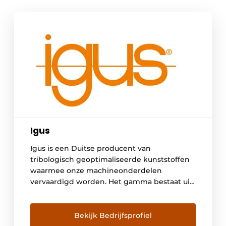
Igus
Igus is een Duitse producent van
tribologisch geoptimaliseerde kunststoffen
waarmee onze machineonderdelen
vervaardigd worden. Het gamma bestaat uit
onder meer glijlagers, lineaire geleidingen,
kabelrupsen en kabels; motion plastics
genaamd. In België bedienen we meer dan
Bekijk Bedrijfsprofiel