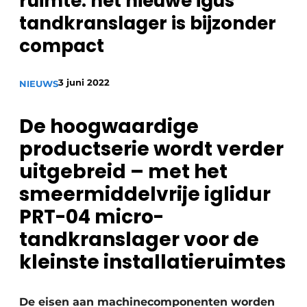
ruimte: het nieuwe igus
Vacature aanmelden
tandkranslager is bijzonder
Vacatures
compact
Video’s
3 juni 2022
NIEUWS
De hoogwaardige
productserie wordt verder
uitgebreid – met het
smeermiddelvrije iglidur
PRT-04 micro-
tandkranslager voor de
kleinste installatieruimtes
De eisen aan machinecomponenten worden