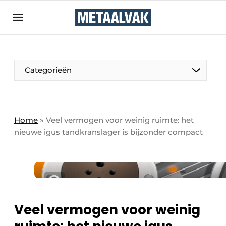
Aanmelden
Algemene voorwaarden
Bedrijven
Aanmelden
Bedankt voor de aanmelding
Categorieën
Contact
Direct contact
Eigen content aanleveren
Home
»
Veel vermogen voor weinig ruimte: het
nieuwe igus tandkranslager is bijzonder compact
Evenement aanmelden
Home
Meest gelezen
Nieuwsbrief
Podcasts
Veel vermogen voor weinig
Privacy / Cookie statement