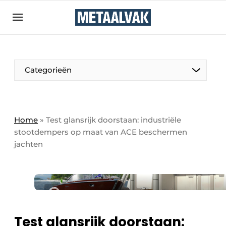
Aanmelden
Algemene voorwaarden
Bedrijven
Aanmelden
Bedankt voor de aanmelding
Categorieën
Contact
Direct contact
Eigen content aanleveren
Home
»
Test glansrijk doorstaan: industriële
stootdempers op maat van ACE beschermen
Evenement aanmelden
jachten
Home
Meest gelezen
Nieuwsbrief
Podcasts
Test glansrijk doorstaan:
Privacy / Cookie statement