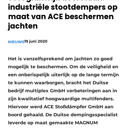
industriële stootdempers op
Vacature aanmelden
maat van ACE beschermen
Vacatures
jachten
Video’s
19 juni 2020
NIEUWS
Het is vanzelfsprekend om jachten zo goed
mogelijk te beschermen. Om de veiligheid en
een onberispelijk uiterlijk op de lange termijn
te kunnen waarborgen, bracht het Duitse
bedrijf multiplex GmbH verbeteringen aan in
zijn kwalitatief hoogwaardige multifenders.
Hiervoor werd ACE Stoßdämpfer GmbH aan
boord gehaald. De Duitse dempingsspecialist
leverde op maat gemaakte MAGNUM