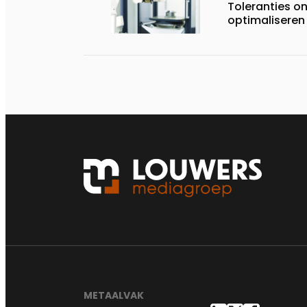
Toleranties o
optimaliseren
METAALVAK