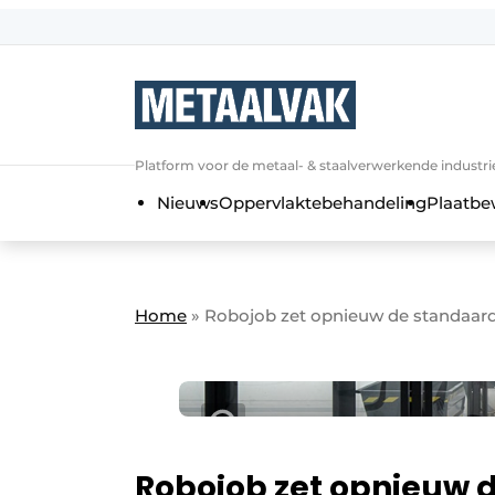
Aanmelden
Algemene voorwaarden
Bedrijven
Aanmelden
Bedankt voor de a
Platform voor de metaal- & staalverwerkende industri
Contact
Nieuws
Oppervlaktebehandeling
Plaatbe
Direct contact
Eigen content aanleveren
Evenement aanmelden
Home
»
Robojob zet opnieuw de standaard 
Home
Meest gelezen
Nieuwsbrief
Podcasts
Robojob zet opnieuw 
Privacy / Cookie statement