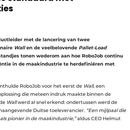
ties
oductleider met de lancering van twee
onaire
Wall
en de veelbelovende
Pallet-Load
gstandjes tonen wederom aan hoe RoboJob continu
iëntie in de maakindustrie te herdefiniëren met
onthulde RoboJob voor het eerst de
Wall
, een
soplossing die meteen indruk maakte binnen de
 de
Wall
werd al snel erkend: ondertussen werd de
onaangevende Duitse toeleverancier.
“Een mijlpaal die
ls pionier in de maakindustrie,”
aldus CEO Helmut