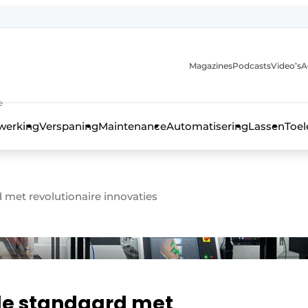
Magazines
Podcasts
Video’s
A
anmelding
e
werking
Verspaning
Maintenance
Automatisering
Lassen
Toel
met revolutionaire innovaties
de standaard met