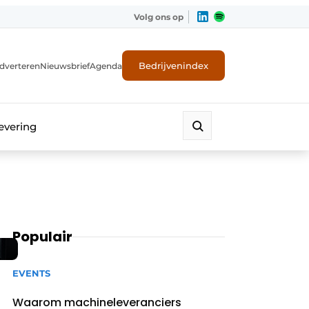
Volg ons op
Bedrijvenindex
dverteren
Nieuwsbrief
Agenda
evering
Populair
EVENTS
Waarom machineleveranciers