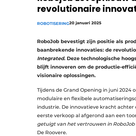
revolutionaire innova
Vacature aanmelden
Vacatures
20 januari 2025
ROBOTISERING
Video’s
RoboJob bevestigt zijn positie als pr
baanbrekende innovaties: de revoluti
Integrated
. Deze technologische hoo
blijft innoveren om de productie-effic
visionaire oplossingen.
Tijdens de Grand Opening in juni 2024 
modulaire en flexibele automatisering
industrie. De innovatieve kracht achter
eerste verkoop al afgerond aan een to
getuigt van het vertrouwen in RoboJob a
De Roovere.