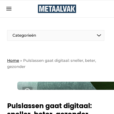
Aanmelden
Algemene voorwaarden
Bedrijven
Aanmelden
Bedankt voor de aanmelding
Categorieën
Contact
Direct contact
Eigen content aanleveren
Home
»
Pulslassen gaat digitaal: sneller, beter,
gezonder
Evenement aanmelden
Home
Meest gelezen
Nieuwsbrief
Podcasts
Pulslassen gaat digitaal:
Privacy / Cookie statement