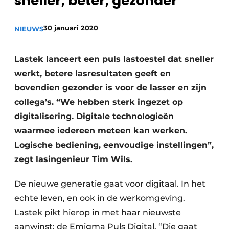
sneller, beter, gezonder
Vacature aanmelden
30 januari 2020
Vacatures
NIEUWS
Video’s
Lastek lanceert een puls lastoestel dat sneller
werkt, betere lasresultaten geeft en
bovendien gezonder is voor de lasser en zijn
collega’s. “We hebben sterk ingezet op
digitalisering. Digitale technologieën
waarmee iedereen meteen kan werken.
Logische bediening, eenvoudige instellingen”,
zegt lasingenieur Tim Wils.
De nieuwe generatie gaat voor digitaal. In het
echte leven, en ook in de werkomgeving.
Lastek pikt hierop in met haar nieuwste
aanwinst: de Emigma Puls Digital. “Die gaat