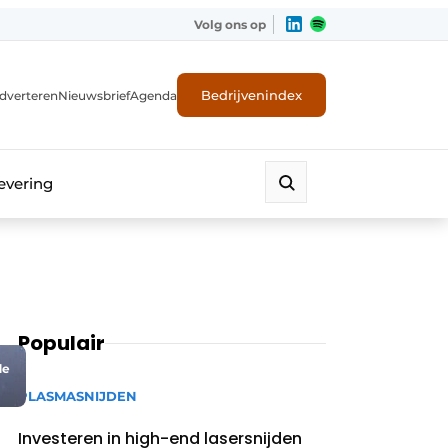
Volg ons op
Bedrijvenindex
dverteren
Nieuwsbrief
Agenda
evering
Populair
de
PLASMASNIJDEN
Investeren in high-end lasersnijden