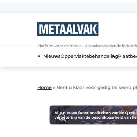
Aanmelden
Algemene voorwaarden
Bedrijven
Aanmelden
Bedankt voor de a
Platform voor de metaal- & staalverwerkende industri
Contact
Nieuws
Oppervlaktebehandeling
Plaatbe
Direct contact
Eigen content aanleveren
Evenement aanmelden
Home
»
Bent u klaar voor gedigitaliseerd 
Home
Meest gelezen
Nieuwsbrief
Alle nieuwe functionaliteiten van de Q ree
verbetering van de beschikbaarheid van het
Podcasts
Privacy / Cookie statement