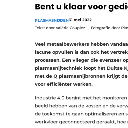
Bent u klaar voor ged
Vacature aanmelden
Vacatures
31 mei 2022
PLASMASNIJDEN
Video’s
Tekst door Valérie Couplez
Fotografie door Pl
Veel metaalbewerkers hebben vandaag n
lacune opvullen is dan ook het vertrek
processen. Een vlieger die evenzeer op
plasmasnijtechniek loopt het Duitse K
met de Q plasmasnijbronnen krijgt de g
voor efficiënter werken.
Industrie 4.0 begint met het monitoren
beeld hebben van de kosten en de verwe
de toekomst te gaan optimaliseren en 
werkvloer geconnecteerd geraakt, hoe mi