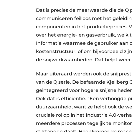
Dat is precies de meerwaarde die de Q
communiceren feilloos met het geleiding
componenten in het productieproces. Va
over het energie- en gasverbruik, welk t
Informatie waarmee de gebruiker aan de 
kostenstructuur, of om bijvoorbeeld zij
de snijwerkzaamheden. Dat helpt weer 
Maar uiteraard werden ook de snijprestat
van de Q serie. De befaamde Kjellberg C
geïntegreerd voor hogere snijsnelheden,
Ook dat is efficiëntie. “Een verhoogde p
duurzaamheid, want ze helpt ook de wer
cruciale rol op in het Industrie 4.0-ver
meerdere processen tegelijk te monitoren
stilstanden daalt. Hoe slimmer de machi