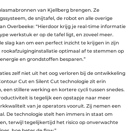
 plasmabronnen van Kjellberg brengen. Ze
ssysteem, de snijtafel, de robot en alle overige
n Overbeeke: “Hierdoor krijg je real-time informatie
ype werkstuk er op de tafel ligt, en zoveel meer.
slag kan om een perfect inzicht te krijgen in zijn
n rookafzuiginginstallatie optimaal af te stemmen op
energie en grondstoffen besparen.”
ies zelf niet uit het oog verloren bij de ontwikkeling
ontour Cut en Silent Cut technologie zit erin
 een stillere werking en kortere cycli tussen snedes.
roductiviteit is tegelijk een opstapje naar meer
kkwaliteit van je operators vooruit. Zij nemen een
haal. De technologie stelt hen immers in staat om
, terwijl tegelijkertijd het risico op onverwachte
nes, hoe beter de flow.”