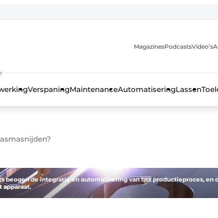
Magazines
Podcasts
Video’s
A
anmelding
e
werking
Verspaning
Maintenance
Automatisering
Lassen
Toel
plasmasnijden?
ks beogen de integratie en automatisering van het productieproces, en 
 apparaat.