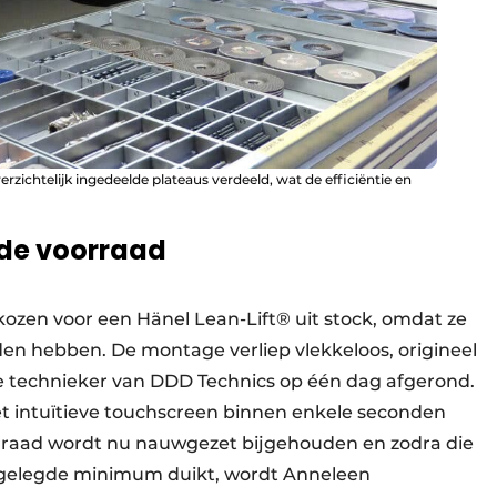
erzichtelijk ingedeelde plateaus verdeeld, wat de efficiëntie en
 de voorraad
ozen voor een Hänel Lean-Lift® uit stock, omdat ze
den hebben. De montage verliep vlekkeloos, origineel
e technieker van DDD Technics op één dag afgerond.
t intuïtieve touchscreen binnen enkele seconden
rraad wordt nu nauwgezet bijgehouden en zodra die
stgelegde minimum duikt, wordt Anneleen