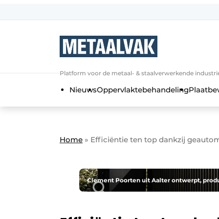
Aanmelden
Algemene voorwaarden
Bedrijven
Aanmelden
Bedankt voor de a
Platform voor de metaal- & staalverwerkende industri
Contact
Nieuws
Oppervlaktebehandeling
Plaatbe
Direct contact
Eigen content aanleveren
Evenement aanmelden
Home
»
Efficiëntie ten top dankzij geaut
Home
Meest gelezen
Nieuwsbrief
Clement Poorten uit Aalter ontwerpt, produ
Podcasts
Privacy / Cookie statement