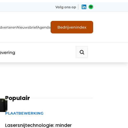
Volg ons op
Bedrijvenindex
dverteren
Nieuwsbrief
Agenda
evering
Populair
PLAATBEWERKING
Lasersnijtechnologie: minder