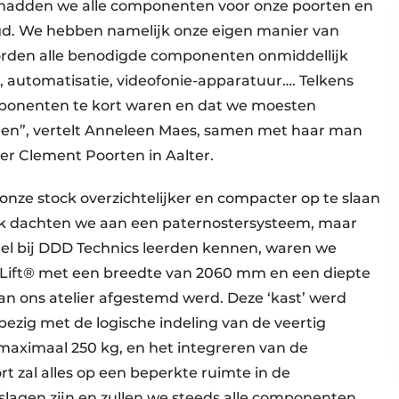
 hadden we alle componenten voor onze poorten en
gd. We hebben namelijk onze eigen manier van
worden alle benodigde componenten onmiddellijk
, automatisatie, videofonie-apparatuur…. Telkens
mponenten te kort waren en dat we moesten
llen”, vertelt Anneleen Maes, samen met haar man
er Clement Poorten in Aalter.
nze stock overzichtelijker en compacter op te slaan
ijk dachten we aan een paternostersysteem, maar
el bij DDD ­Technics leerden kennen, waren we
-Lift® met een breedte van 2060 mm en een diepte
an ons atelier afgestemd werd. Deze ‘kast’ werd
bezig met de logische indeling van de veertig
maximaal 250 kg, en het integreren van de
zal alles op een beperkte ruimte in de
agen zijn en zullen we steeds alle componenten