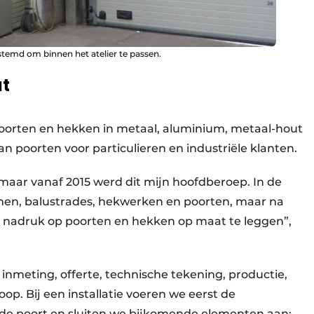
temd om binnen het atelier te passen.
at
poorten en hekken in metaal, aluminium, metaal-hout
an poorten voor particulieren en industriële klanten.
p, maar vanaf 2015 werd dit mijn hoofdberoep. In de
men, balustrades, hekwerken en poorten, maar na
e nadruk op poorten en hekken op maat te leggen”,
 inmeting, offerte, technische tekening, productie,
oop. Bij een installatie voeren we eerst de
de poort en sluiten we bijkomende elementen aan: