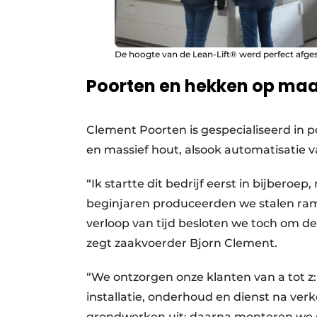
De hoogte van de Lean-Lift® werd perfect afges
Poorten en hekken op ma
Clement Poorten is gespecialiseerd in 
en massief hout, alsook automatisatie v
“Ik startte dit bedrijf eerst in bijberoe
begin­jaren produceerden we stalen ra
verloop van tijd besloten we toch om d
zegt zaakvoerder Bjorn Clement.
“We ontzorgen onze klanten van a tot z:
installatie, onderhoud en dienst na verk
grondwerken uit; daarna monteren we 