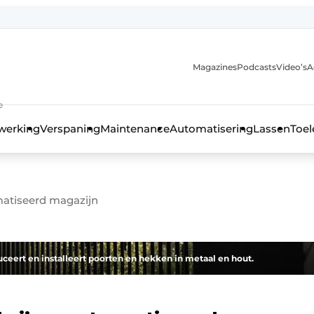
Magazines
Podcasts
Video’s
A
anmelding
e
werking
Verspaning
Maintenance
Automatisering
Lassen
Toel
omatiseerd magazijn
ceert en installeert poorten en hekken in metaal en hout.