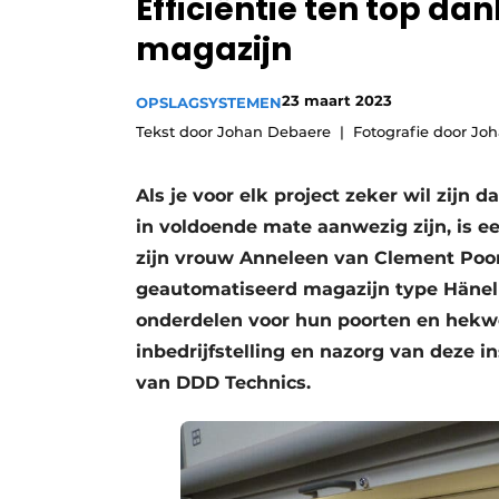
Efficiëntie ten top da
Vacature aanmelden
magazijn
Vacatures
Video’s
23 maart 2023
OPSLAGSYSTEMEN
Tekst door Johan Debaere
Fotografie door Jo
Als je voor elk project zeker wil zij
in voldoende mate aanwezig zijn, is e
zijn vrouw Anneleen van Clement Poor
geautomatiseerd magazijn type Hänel L
onderdelen voor hun poorten en hekw
inbedrijfstelling en nazorg van deze i
van DDD Technics.