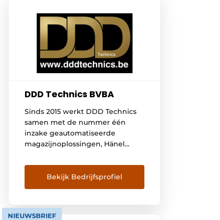
DDD Technics BVBA
Sinds 2015 werkt DDD Technics
samen met de nummer één
inzake geautomatiseerde
magazijnoplossingen, Hänel
Büro- und Lagersysteme (Bad
Friedrichshal, Duitsland). DDD
Technics is de enige officiële
Bekijk Bedrijfsprofiel
dealer van alle Hänel-producten
in België. We zijn er fier op dat
we deel uitmaken van de Hänel-
NIEUWSBRIEF
familie, die over verkoopcentra