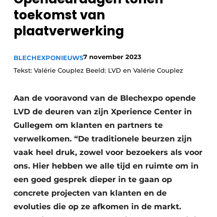
toekomst van
Vacature aanmelden
plaatverwerking
Vacatures
Video’s
7 november 2023
BLECHEXPO
NIEUWS
Tekst: Valérie Couplez Beeld: LVD en Valérie Couplez
Aan de vooravond van de Blechexpo opende
LVD de deuren van zijn Xperience Center in
Gullegem om klanten en partners te
verwelkomen. “De traditionele beurzen zijn
vaak heel druk, zowel voor bezoekers als voor
ons. Hier hebben we alle tijd en ruimte om in
een goed gesprek dieper in te gaan op
concrete projecten van klanten en de
evoluties die op ze afkomen in de markt.