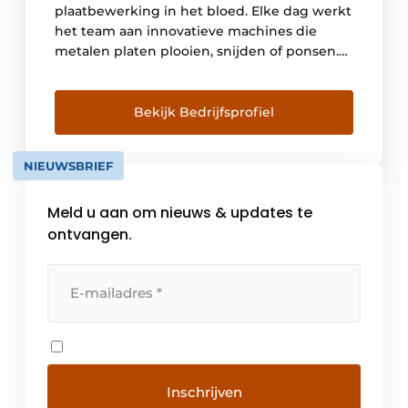
plaatbewerking in het bloed. Elke dag werkt
het team aan innovatieve machines die
metalen platen plooien, snijden of ponsen.
Van krachtige afkantpersen tot slimme
software: alles draait bij LVD om een vlotte,
nauwkeurige productieflow. Machines die
Bekijk Bedrijfsprofiel
het verschil maken: Altijd in beweging Als
onafhankelijk familiebedrijf – intussen geleid
NIEUWSBRIEF
[…]
Meld u aan om nieuws & updates te
ontvangen.