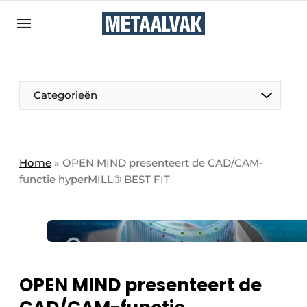
Aanmelden
Algemene voorwaarden
Bedrijven
Aanmelden
Bedankt voor de aanmelding
Categorieën
Contact
Direct contact
Eigen content aanleveren
Home
»
OPEN MIND presenteert de CAD/CAM-
functie hyperMILL® BEST FIT
Evenement aanmelden
Home
Meest gelezen
Nieuwsbrief
Podcasts
OPEN MIND presenteert de
Privacy / Cookie statement