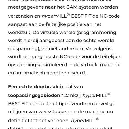
meetgegevens naar het CAM-systeem worden
®
verzonden en
hyper
MILL
BEST FIT de NC-code
aanpast aan de feitelijke positie van het
werkstuk. De virtuele wereld (programmering)
wordt hierbij aangepast aan de echte wereld
(opspanning), en niet andersom! Vervolgens
wordt de aangepaste NC-code voor de feitelijke
opspanning gesimuleerd in de virtuele machine
en automatisch geoptimaliseerd.
Een echte doorbraak in tal van
®
toepassingsgebieden
“Dankzij
hyper
MILL
BEST FIT behoort het tijdrovende en onveilige
uitlijnen van werkstukken op de machine nu
®
definitief tot het verleden.
hyper
MILL
detecteert de situatie op de machine en lijnt