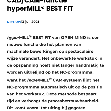
CAD/CAM-functie
Vacature aanmelden
hyperMILL® BEST FIT
Vacatures
13 juli 2021
NIEUWS
Video’s
®
hyper
MILL
BEST FIT van OPEN MIND is een
nieuwe functie die het plannen van
machinale bewerkingen op spectaculaire
wijze verandert. Het onbewerkte werkstuk in
de opspanning hoeft niet langer handmatig te
worden uitgelijnd op het NC-programma,
®
want het
hyper
MILL
CAM-systeem lijnt het
NC-programma automatisch uit op de positie
van het werkstuk. Deze methode bespaart
tijd en verhoogt de procesbetrouwbaarheid.
Dit komt vooral tot uiting bij gegoten,