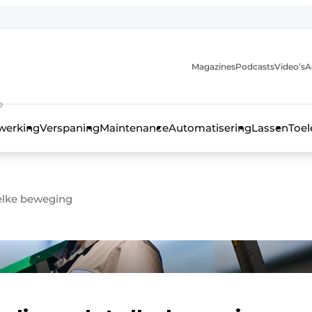
Magazines
Podcasts
Video’s
A
anmelding
e
werking
Verspaning
Maintenance
Automatisering
Lassen
Toel
elke beweging