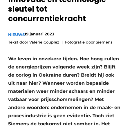
sleutel tot
Vacature aanmelden
concurrentiekracht
Vacatures
Video’s
19 januari 2023
NIEUWS
Tekst door Valérie Couplez
Fotografie door Siemens
We leven in onzekere tijden. Hoe hoog zullen
de energieprijzen volgende week zijn? Blijft
de oorlog in Oekraïne duren? Breidt hij ook
uit naar hier? Wanneer worden bepaalde
materialen weer minder schaars en minder
vatbaar voor prijsschommelingen? Met
andere woorden: ondernemen in de maak- en
procesindustrie is geen evidentie. Toch ziet
Siemens de toekomst niet somber in. Het