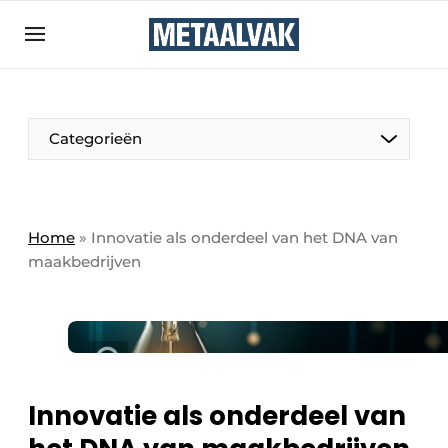
Aanmelden
Algemene voorwaarden
Bedrijven
Aanmelden
Bedankt voor de aanmelding
Categorieën
Contact
Direct contact
Eigen content aanleveren
Home
»
Innovatie als onderdeel van het DNA van
maakbedrijven
Evenement aanmelden
Home
Meest gelezen
Nieuwsbrief
Podcasts
Innovatie als onderdeel van
Privacy / Cookie statement