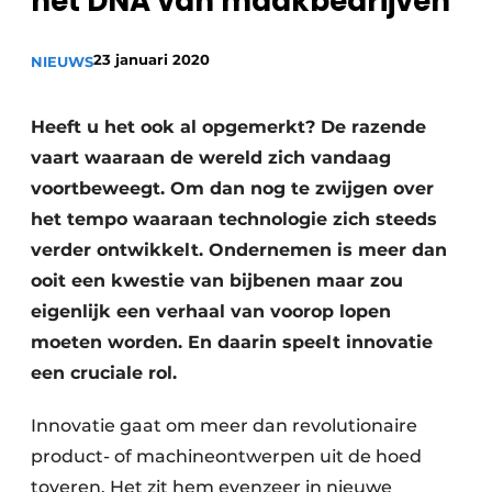
het DNA van maakbedrijven
Vacature aanmelden
23 januari 2020
Vacatures
NIEUWS
Video’s
Heeft u het ook al opgemerkt? De razende
vaart waaraan de wereld zich vandaag
voortbeweegt. Om dan nog te zwijgen over
het tempo waaraan technologie zich steeds
verder ontwikkelt. Ondernemen is meer dan
ooit een kwestie van bijbenen maar zou
eigenlijk een verhaal van voorop lopen
moeten worden. En daarin speelt innovatie
een cruciale rol.
Innovatie gaat om meer dan revolutionaire
product- of machineontwerpen uit de hoed
toveren. Het zit hem evenzeer in nieuwe