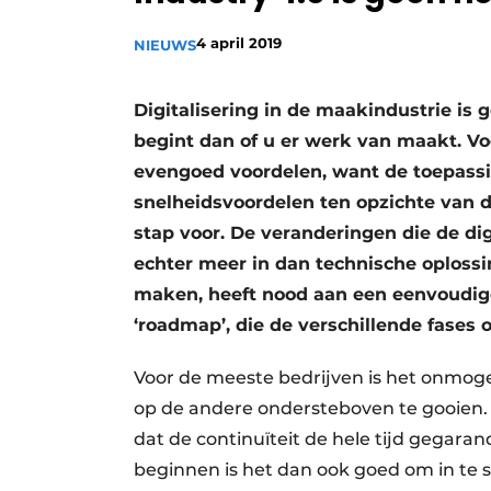
Vacature aanmelden
4 april 2019
NIEUWS
Vacatures
Video’s
Digitalisering in de maakindustrie is 
begint dan of u er werk van maakt. Vo
evengoed voordelen, want de toepassin
snelheidsvoordelen ten opzichte van de
stap voor. De veranderingen die de di
echter meer in dan technische oplossin
maken, heeft nood aan een eenvoudige
‘roadmap’, die de verschillende fases 
Voor de meeste bedrijven is het onmog
op de andere ondersteboven te gooien.
dat de continuïteit de hele tijd gegara
beginnen is het dan ook goed om in te s