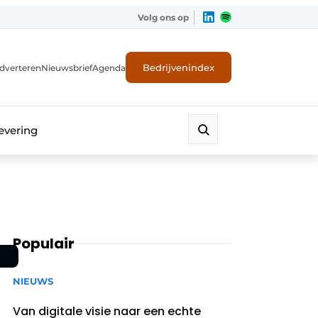
Volg ons op
Bedrijvenindex
dverteren
Nieuwsbrief
Agenda
evering
Populair
NIEUWS
Van digitale visie naar een echte