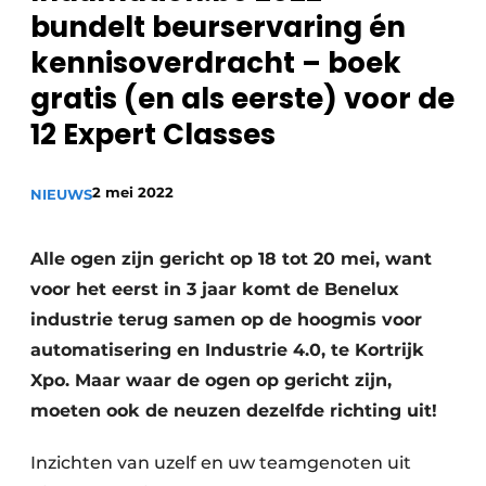
bundelt beurservaring én
Vacature aanmelden
kennisoverdracht – boek
Vacatures
gratis (en als eerste) voor de
Video’s
12 Expert Classes
2 mei 2022
NIEUWS
Alle ogen zijn gericht op 18 tot 20 mei, want
voor het eerst in 3 jaar komt de Benelux
industrie terug samen op de hoogmis voor
automatisering en Industrie 4.0, te Kortrijk
Xpo. Maar waar de ogen op gericht zijn,
moeten ook de neuzen dezelfde richting uit!
Inzichten van uzelf en uw teamgenoten uit