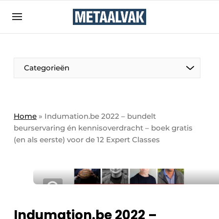
Aanmelden
Algemene voorwaarden
Bedrijven
Aanmelden
Bedankt voor de aanmelding
Categorieën
Contact
Direct contact
Eigen content aanleveren
Home
»
Indumation.be 2022 – bundelt
beurservaring én kennisoverdracht – boek gratis
Evenement aanmelden
(en als eerste) voor de 12 Expert Classes
Home
Meest gelezen
Nieuwsbrief
Podcasts
Indumation.be 2022 –
Privacy / Cookie statement