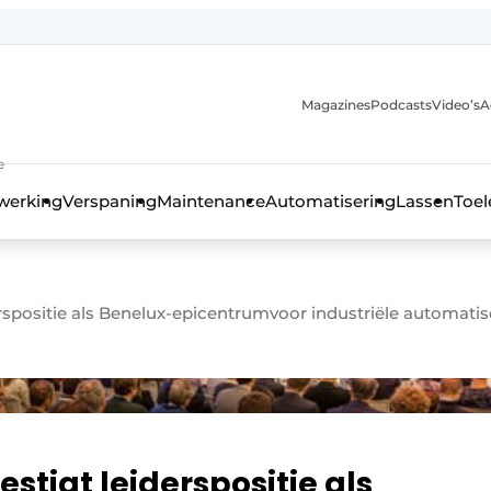
Magazines
Podcasts
Video’s
A
anmelding
e
werking
Verspaning
Maintenance
Automatisering
Lassen
Toel
positie als Benelux-epicentrumvoor industriële automatis
tigt leiderspositie als