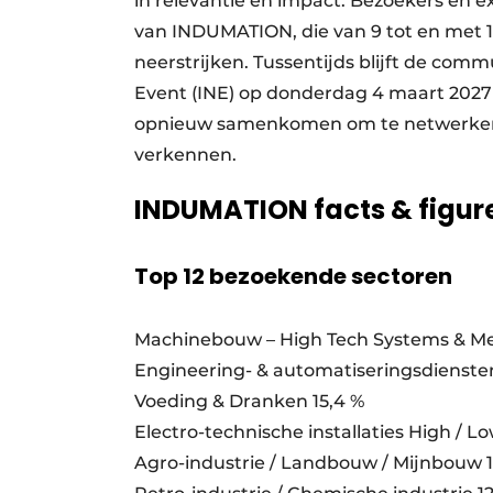
in relevantie en impact. Bezoekers en e
van INDUMATION, die van 9 tot en met 11
neerstrijken. Tussentijds blijft de c
Event (INE) op donderdag 4 maart 2027 
opnieuw samenkomen om te netwerken,
verkennen.
INDUMATION facts & figur
Top 12 bezoekende sectoren
Machinebouw – High Tech Systems & Me
Engineering- & automatiseringsdiensten 
Voeding & Dranken 15,4 %
Electro-technische installaties High / Lo
Agro-industrie / Landbouw / Mijnbouw 1