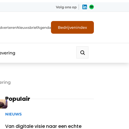
Volg ons op
Bedrijvenindex
dverteren
Nieuwsbrief
Agenda
evering
ering
Populair
NIEUWS
Van digitale visie naar een echte