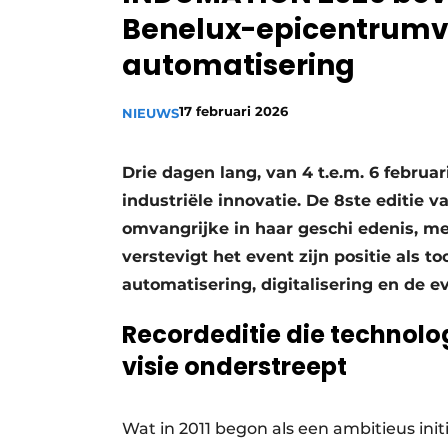
Benelux-epicentrumvo
Vacature aanmelden
automatisering
Vacatures
Video’s
17 februari 2026
NIEUWS
Drie dagen lang, van 4 t.e.m. 6 februar
industriële innovatie. De 8ste editie
omvangrijke in haar geschi edenis, m
verstevigt het event zijn positie als
automatisering, digitalisering en de ev
Recordeditie die technolog
visie onderstreept
Wat in 2011 begon als een ambitieus init