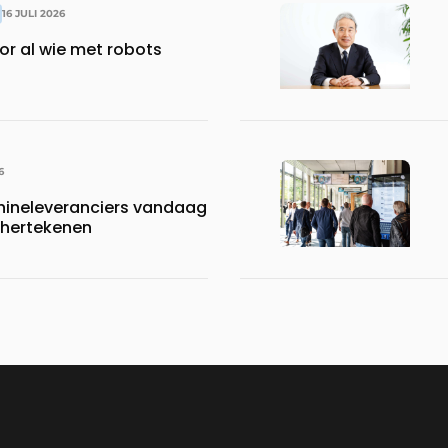
16 JULI 2026
or al wie met robots
6
neleveranciers vandaag
 hertekenen