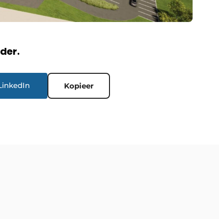
rder.
LinkedIn
Kopieer