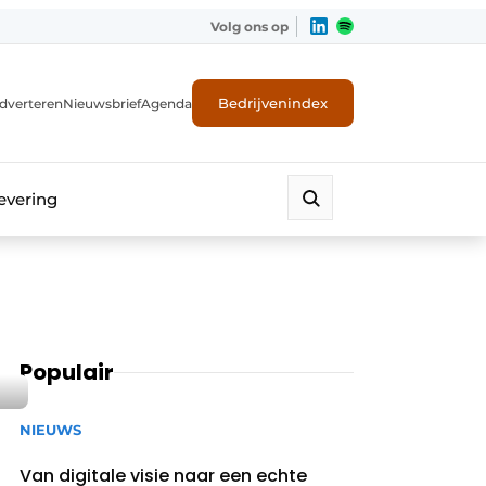
Volg ons op
Bedrijvenindex
dverteren
Nieuwsbrief
Agenda
evering
Populair
NIEUWS
Van digitale visie naar een echte