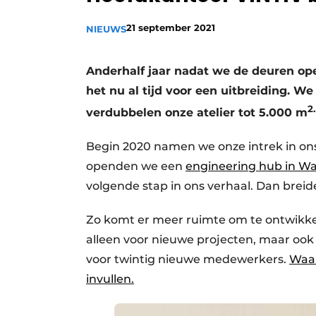
Vacature aanmelden
21 september 2021
NIEUWS
Vacatures
Video’s
Anderhalf jaar nadat we de deuren op
het nu al tijd voor een uitbreiding. W
2.
verdubbelen onze atelier tot 5.000 m
Begin 2020 namen we onze intrek in ons
openden we een
engineering hub in 
volgende stap in ons verhaal. Dan breid
Zo komt er meer ruimte om te ontwikkele
alleen voor nieuwe projecten, maar ook 
voor twintig nieuwe medewerkers.
Waar
invullen.