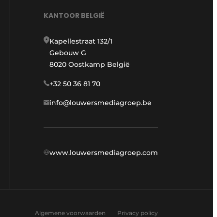
KANTOOR BELGIË
Kapellestraat 132/1
Gebouw G
8020 Oostkamp België
+32 50 36 81 70
info@louwersmediagroep.be
www.louwersmediagroep.com
Algemene voorwaarden
Privacy policy