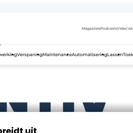
Magazines
Podcasts
Video’s
A
anmelding
e
werking
Verspaning
Maintenance
Automatisering
Lassen
Toel
reidt uit