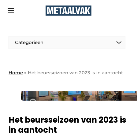
Aanmelden
Algemene voorwaarden
Bedrijven
Aanmelden
Bedankt voor de aanmelding
Categorieën
Contact
Direct contact
Eigen content aanleveren
Home
»
Het beursseizoen van 2023 is in aantocht
Evenement aanmelden
Home
Meest gelezen
Nieuwsbrief
Het beursseizoen van 2023 is
Podcasts
in aantocht
Privacy / Cookie statement