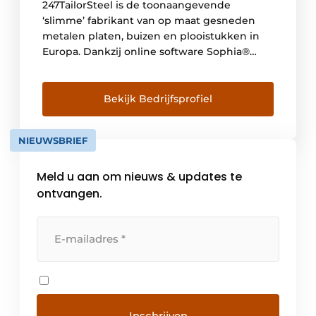
247TailorSteel is de toonaangevende
‘slimme’ fabrikant van op maat gesneden
metalen platen, buizen en plooistukken in
Europa. Dankzij online software Sophia®
portaal kunnen klanten kunnen 24 uur per
dag, 7 dagen per week online bestellingen
plaatsen, in één minuut een offerte
Bekijk Bedrijfsprofiel
ontvangen en hun producten binnen 48 uur
geleverd krijgen. Het bedrijf is in 2007
NIEUWSBRIEF
opgericht en heeft haar hoofdkantoor in […]
Meld u aan om nieuws & updates te
ontvangen.