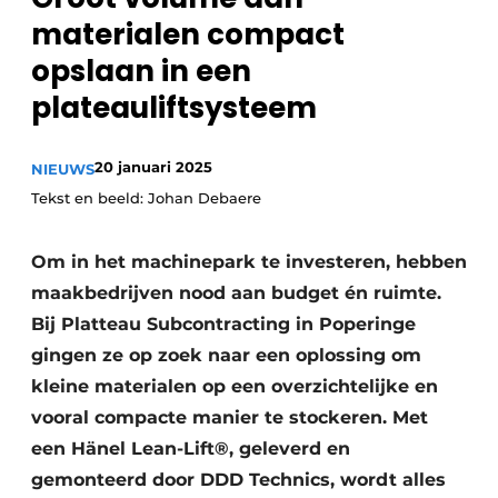
materialen compact
Vacature aanmelden
opslaan in een
Vacatures
plateauliftsysteem
Video’s
20 januari 2025
NIEUWS
Tekst en beeld: Johan Debaere
Om in het machinepark te investeren, hebben
maakbedrijven nood aan budget én ruimte.
Bij Platteau Subcontracting in Poperinge
gingen ze op zoek naar een oplossing om
kleine materialen op een overzichtelijke en
vooral compacte manier te stockeren. Met
een Hänel Lean-Lift®, geleverd en
gemonteerd door DDD Technics, wordt alles