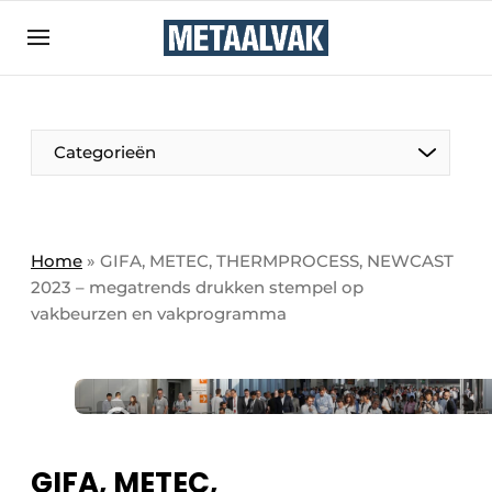
Aanmelden
Algemene voorwaarden
Bedrijven
Aanmelden
Bedankt voor de aanmelding
Categorieën
Contact
Direct contact
Eigen content aanleveren
Home
»
GIFA, METEC, THERMPROCESS, NEWCAST
2023 – megatrends drukken stempel op
Evenement aanmelden
vakbeurzen en vakprogramma
Home
Meest gelezen
Nieuwsbrief
Podcasts
GIFA, METEC,
Privacy / Cookie statement