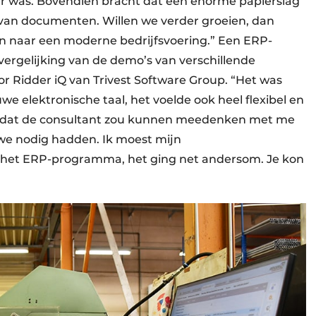
ar was. Bovendien bracht dat een enorme papierslag
 van documenten. Willen we verder groeien, dan
 naar een moderne bedrijfsvoering.” Een ERP-
ergelijking van de demo’s van verschillende
r Ridder iQ van Trivest Software Group. “Het was
uwe elektronische taal, het voelde ook heel flexibel en
en dat de consultant zou kunnen meedenken met me
 we nodig hadden. Ik moest mijn
 het ERP-programma, het ging net andersom. Je kon