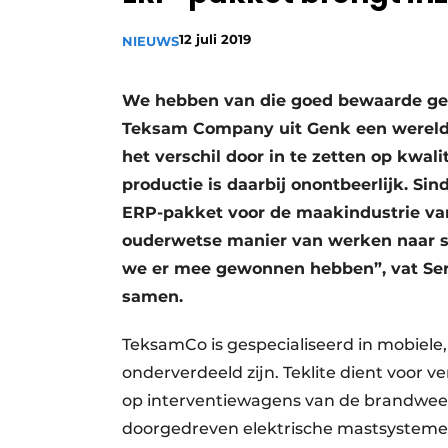
Vacature aanmelden
12 juli 2019
NIEUWS
Vacatures
Video’s
We hebben van die goed bewaarde gehe
Teksam Company uit Genk een wereldsp
het verschil door in te zetten op kwali
productie is daarbij onontbeerlijk. Si
ERP-pakket voor de maakindustrie van
ouderwetse manier van werken naar su
we er mee gewonnen hebben”, vat Serg
samen.
TeksamCo is gespecialiseerd in mobiele,
onderverdeeld zijn. Teklite dient voor 
op interventiewagens van de brandweer
doorgedreven elektrische mastsystemen