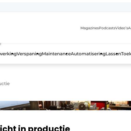
Magazines
Podcasts
Video’s
A
anmelding
e
werking
Verspaning
Maintenance
Automatisering
Lassen
Toel
uctie
icht in productie