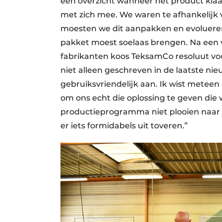
een overzicht wanneer het product kla
met zich mee. We waren te afhankelijk
moesten we dit aanpakken en evolueren
pakket moest soelaas brengen. Na een v
fabrikanten koos TeksamCo resoluut voo
niet alleen geschreven in de laatste nie
gebruiksvriendelijk aan. Ik wist mete
om ons echt die oplossing te geven die
productieprogramma niet plooien naar
er iets formidabels uit toveren.”