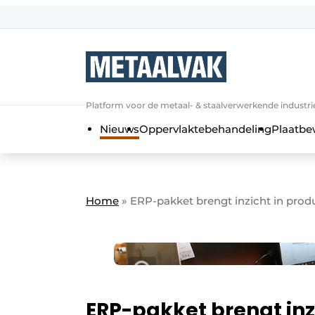
Aanmelden
Algemene voorwaarden
Bedrijven
Aanmelden
Bedankt voor de a
Platform voor de metaal- & staalverwerkende industri
Contact
Nieuws
Oppervlaktebehandeling
Plaatbe
Direct contact
Eigen content aanleveren
Evenement aanmelden
Home
»
ERP-pakket brengt inzicht in prod
Home
Meest gelezen
Nieuwsbrief
Podcasts
ERP-pakket brengt inz
Privacy / Cookie statement