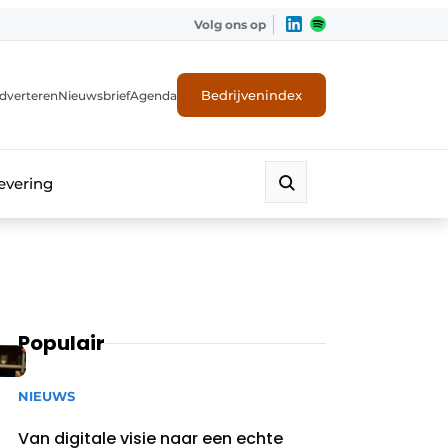
Volg ons op
Bedrijvenindex
dverteren
Nieuwsbrief
Agenda
evering
Populair
NIEUWS
Van digitale visie naar een echte