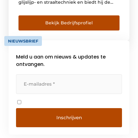
glijslijp- en straaltechniek en biedt hij de
meest uitgebreide portfolio ter wereld van
installaties, procesmedia en diensten.
Bekende ondernemingen in de meest
Bekijk Bedrijfsprofiel
uiteenlopende industriesectoren
vertrouwen op de Rösler-producten en -
NIEUWSBRIEF
diensten. De Rösler-groep biedt met zijn 17
locaties […]
Meld u aan om nieuws & updates te
ontvangen.