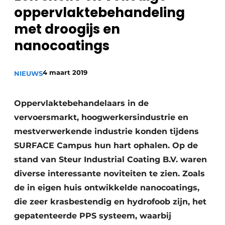
oppervlaktebehandeling
Vacature aanmelden
met droogijs en
Vacatures
nanocoatings
Video’s
4 maart 2019
NIEUWS
Oppervlaktebehandelaars in de
vervoersmarkt, hoogwerkersindustrie en
mestverwerkende industrie konden tijdens
SURFACE Campus hun hart ophalen. Op de
stand van Steur Industrial Coating B.V. waren
diverse interessante noviteiten te zien. Zoals
de in eigen huis ontwikkelde nanocoatings,
die zeer krasbestendig en hydrofoob zijn, het
gepatenteerde PPS systeem, waarbij