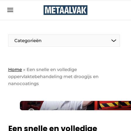
Aanmelden
Algemene voorwaarden
Bedrijven
Aanmelden
Bedankt voor de aanmelding
Categorieën
Contact
Direct contact
Eigen content aanleveren
Home
»
Een snelle en volledige
oppervlaktebehandeling met droogijs en
Evenement aanmelden
nanocoatings
Home
Meest gelezen
Nieuwsbrief
Podcasts
Een snelle en volledige
Privacy / Cookie statement