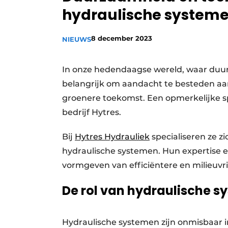
hydraulische system
Vacature aanmelden
Vacatures
8 december 2023
NIEUWS
Video’s
In onze hedendaagse wereld, waar duurz
belangrijk om aandacht te besteden aa
groenere toekomst. Een opmerkelijke sp
bedrijf Hytres.
Bij
Hytres Hydrauliek
specialiseren ze z
hydraulische systemen. Hun expertise en 
vormgeven van efficiëntere en milieuvri
De rol van hydraulische 
Hydraulische systemen zijn onmisbaar i