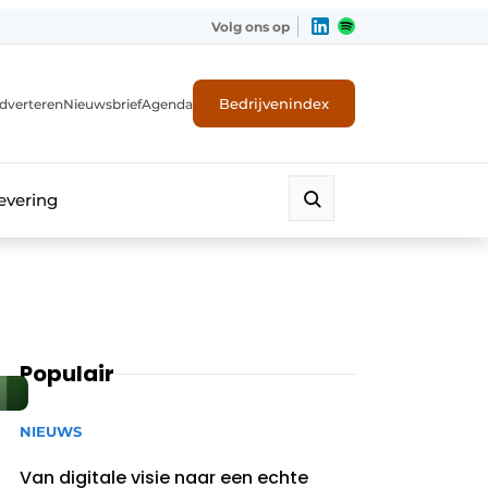
Volg ons op
Bedrijvenindex
dverteren
Nieuwsbrief
Agenda
evering
Populair
NIEUWS
Van digitale visie naar een echte