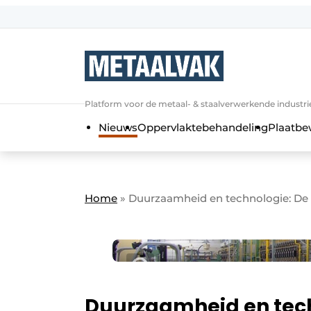
Aanmelden
Algemene voorwaarden
Bedrijven
Aanmelden
Bedankt voor de a
Platform voor de metaal- & staalverwerkende industri
Contact
Nieuws
Oppervlaktebehandeling
Plaatbe
Direct contact
Eigen content aanleveren
Evenement aanmelden
Home
»
Duurzaamheid en technologie: De
Home
Meest gelezen
Nieuwsbrief
Podcasts
Duurzaamheid en tech
Privacy / Cookie statement