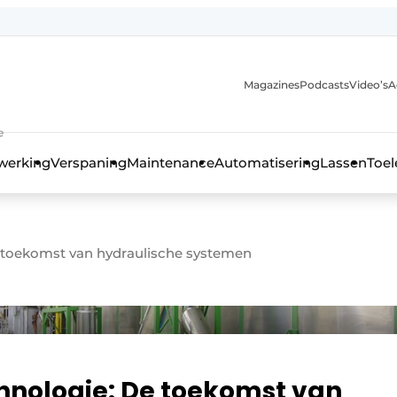
Magazines
Podcasts
Video’s
A
anmelding
e
werking
Verspaning
Maintenance
Automatisering
Lassen
Toel
 toekomst van hydraulische systemen
nologie: De toekomst van