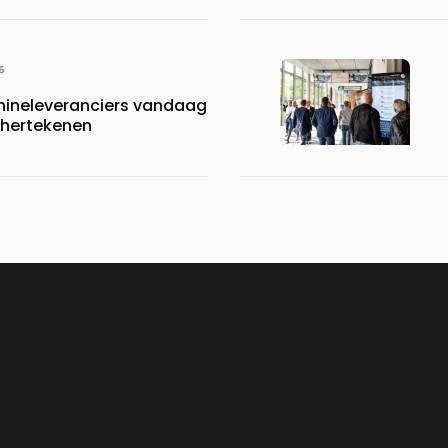
6
neleveranciers vandaag
 hertekenen