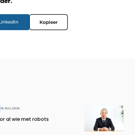
rder.
LinkedIn
Kopieer
16 JULI 2026
or al wie met robots