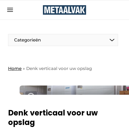
Aanmelden
Algemene voorwaarden
Bedrijven
Aanmelden
Bedankt voor de aanmelding
Categorieën
Contact
Direct contact
Eigen content aanleveren
Home
»
Denk verticaal voor uw opslag
Evenement aanmelden
Home
Meest gelezen
Nieuwsbrief
Denk verticaal voor uw
Podcasts
opslag
Privacy / Cookie statement